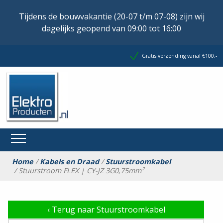
Tijdens de bouwvakantie (20-07 t/m 07-08) zijn wij
dagelijks geopend van 09:00 tot 16:00
Gratis verzending vanaf €100,-
Home
/
Kabels en Draad
/
Stuurstroomkabel
/ Stuurstroom FLEX | CY-JZ 3G0,75mm²
‹
Terug naar Stuurstroomkabel