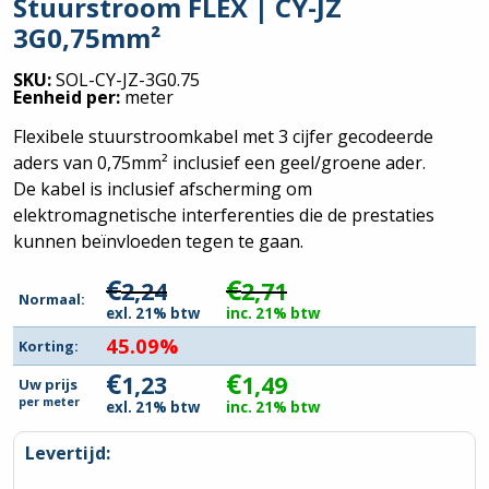
Stuurstroom FLEX | CY-JZ
3G0,75mm²
SKU:
SOL-CY-JZ-3G0.75
Eenheid per:
meter
Flexibele stuurstroomkabel met 3 cijfer gecodeerde
aders van 0,75mm² inclusief een geel/groene ader.
De kabel is inclusief afscherming om
elektromagnetische interferenties die de prestaties
kunnen beïnvloeden tegen te gaan.
€
€
2,24
2,71
Normaal:
exl. 21% btw
inc. 21% btw
45.09%
Korting:
€
€
1,23
1,49
Uw prijs
per
meter
exl. 21% btw
inc. 21% btw
Levertijd: