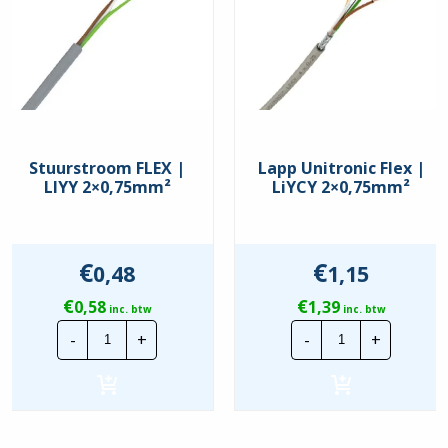
Stuurstroom FLEX |
Lapp Unitronic Flex |
LIYY 2×0,75mm²
LiYCY 2×0,75mm²
€
€
0,48
1,15
€
€
0,58
1,39
inc. btw
inc. btw
Stuurstroom
Lapp
-
+
-
+
FLEX
Unitronic
|
Flex
LIYY
|
2x0,75mm²
LiYCY
hoeveelheid
2x0,75mm²
hoeveelheid