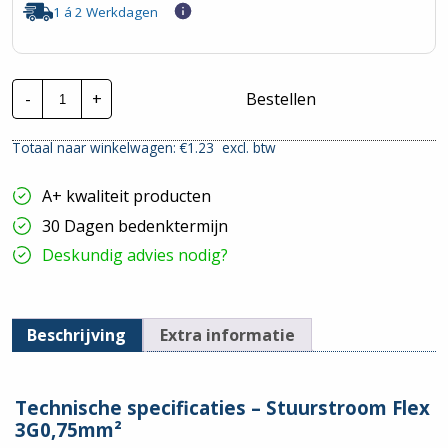
1 á 2 Werkdagen
Stuurstroom
-
+
Bestellen
FLEX
|
CY-
Totaal naar winkelwagen: €
1.23
excl. btw
JZ
3G0,75mm²
hoeveelheid
A+ kwaliteit producten
30 Dagen bedenktermijn
Deskundig advies nodig?
Beschrijving
Extra informatie
Technische specificaties – Stuurstroom Flex
3G0,75mm²