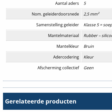
Aantal aders
5
Nom. geleiderdoorsnede
2,5 mm²
Samenstelling geleider
Klasse 5 = soep
Mantelmateriaal
Rubber – silic
Mantelkleur
Bruin
Adercodering
Kleur
Afscherming collectief
Geen
Afscherming groepen
Geen
AWG-maat
14
Gerelateerde producten
Beschermingsgeleider (geel/groene
Ja
ader)