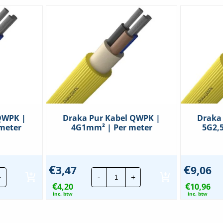
onenrubber (SIR)
QWPK |
Draka Pur Kabel QWPK |
Draka
meter
4G1mm² | Per meter
5G2,
€
€
3,47
9,06
a
Draka
+
-
+
Pur
€
€
l
4,20
Kabel
10,96
K
QWPK
inc. btw
inc. btw
|
,5mm²
4G1mm²
|