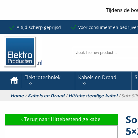
Tijdens de bo
Altijd scherp geprijsd
Voor consument en bedrijve
Elektrotechniek
Kabels en Draad
S
Home
/
Kabels en Draad
/
Hittebestendige kabel
/ Sol+ Si
So
‹
Terug naar Hittebestendige kabel
5×