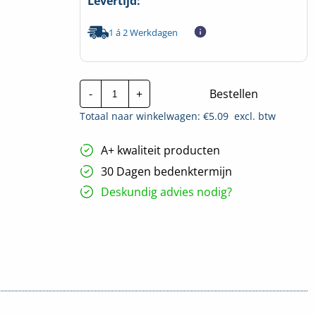
Levertijd:
1 á 2 Werkdagen
Sol+
-
+
Bestellen
Siliconenkabel
SIH-
Totaal naar winkelwagen: €
5.09
excl. btw
F
|
5x2,5mm²
A+ kwaliteit producten
hoeveelheid
30 Dagen bedenktermijn
Deskundig advies nodig?