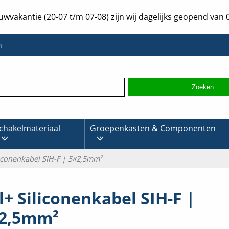
uwvakantie (20-07 t/m 07-08) zijn wij dagelijks geopend van 0
n
chakelmateriaal
Groepenkasten & Componenten
liconenkabel SIH-F | 5×2,5mm²
l+ Siliconenkabel SIH-F |
2,5mm²