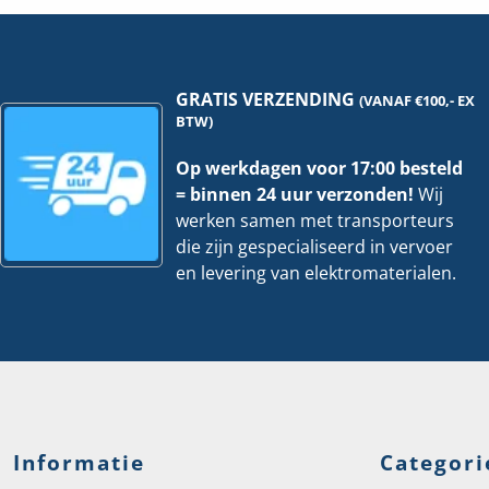
Per
Per
meter
mete
hoeveelheid
hoev
GRATIS VERZENDING
(VANAF €100,- EX
BTW)
Op werkdagen voor 17:00 besteld
= binnen 24 uur verzonden!
Wij
werken samen met transporteurs
die zijn gespecialiseerd in vervoer
en levering van elektromaterialen.
Informatie
Categori