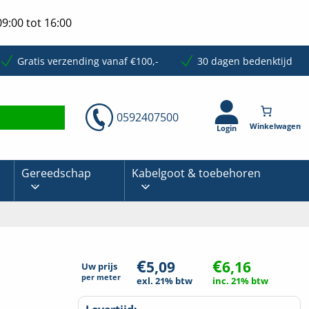
9:00 tot 16:00
Gratis verzending vanaf €100,-
30 dagen bedenktijd
0592407500
Login
Gereedschap
Kabelgoot & toebehoren
€
€
5,09
6,16
Uw prijs
per
meter
exl. 21% btw
inc. 21% btw