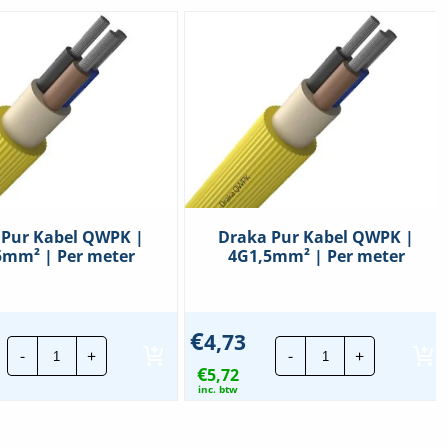
 Pur Kabel QWPK |
Draka Pur Kabel QWPK |
5mm² | Per meter
4G1,5mm² | Per meter
€
4,73
Draka
Draka
-
+
-
+
Pur
Pur
€
Kabel
5,72
Kabel
QWPK
QWPK
inc. btw
|
|
5G2,5mm²
4G1,5mm²
|
|