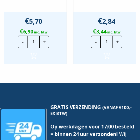
REACH
Nee
€
€
5,70
2,84
€
€
6,90
3,44
inc. btw
inc. btw
Draka
Sol+
-
+
-
+
Pur
Siliconenkabel
Kabel
SIH-
QWPK
F
|
|
3G2,5mm²
4x1mm²
|
hoeveelheid
Per
meter
hoeveelheid
GRATIS VERZENDING
(VANAF €100,-
EX BTW)
Op werkdagen voor 17:00 besteld
= binnen 24 uur verzonden!
Wij