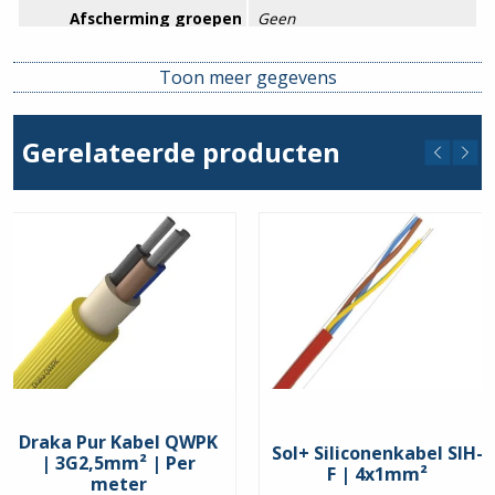
Afscherming groepen
Geen
AWG-maat
14
Toon meer gegevens
Beschermingsgeleider
Ja
(geel/groene ader)
Gerelateerde producten
Geleidermateriaal
Koper
Getwist
Nee
Materiaal aderisolatie
Rubber – siliconenrubber (SIR)
Oppervlakte geleider
Blank
Toegestane
kabelbuitentemperatuur na
-60 – 180 °C
montage zonder vibratie
Vorm
Rond
Draka Pur Kabel QWPK
Sol+ Siliconenkabel SIH-
| 3G2,5mm² | Per
F | 4x1mm²
Food Contact Material
Nee
meter