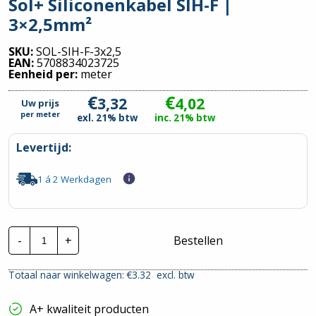
Sol+ Siliconenkabel SIH-F |
3×2,5mm²
SKU:
SOL-SIH-F-3x2,5
EAN:
5708834023725
Eenheid per:
meter
€
€
3,32
4,02
Uw prijs
per
meter
exl. 21% btw
inc. 21% btw
Levertijd:
1 á 2 Werkdagen
Sol+
-
+
Bestellen
Siliconenkabel
SIH-
F
Totaal naar winkelwagen: €
3.32
excl. btw
|
3x2,5mm²
hoeveelheid
A+ kwaliteit producten