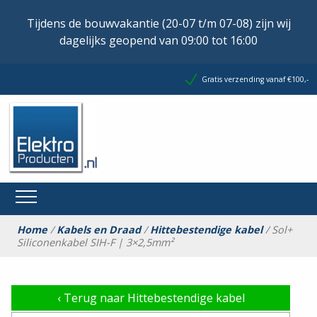
Tijdens de bouwvakantie (20-07 t/m 07-08) zijn wij
dagelijks geopend van 09:00 tot 16:00
Gratis verzending vanaf €100,-
Home
/
Kabels en Draad
/
Hittebestendige kabel
/ Sol+
Siliconenkabel SIH-F | 3×2,5mm²
‹
Terug naar Hittebestendige kabel