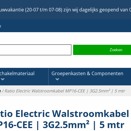
uwvakantie (20-07 t/m 07-08) zijn wij dagelijks geopend van 0
n
chakelmateriaal
Groepenkasten & Componenten
m
/ Ratio Electric Walstroomkabel MP16-CEE | 3G2.5mm² | 5 mtr
tio Electric Walstroomkabel
16-CEE | 3G2.5mm² | 5 mtr