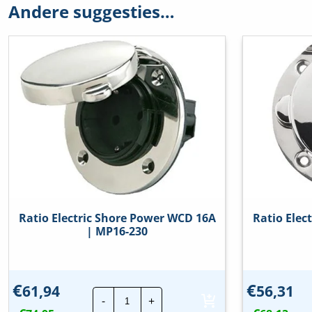
Andere suggesties…
Ratio Electric Shore Power WCD 16A
Ratio Elec
| MP16-230
€
€
61,94
56,31
Ratio
-
+
Electric