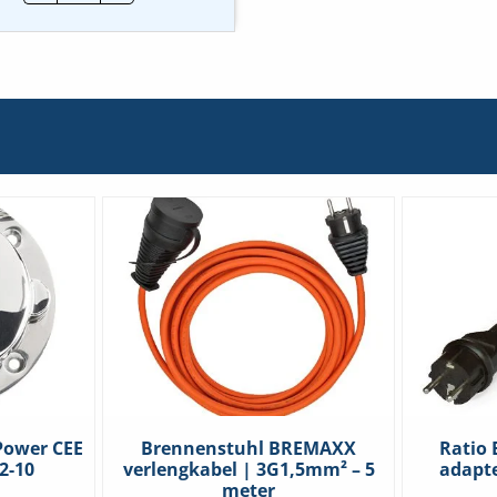
Shore
Power
CEE
WCD
16A
|
MP16-
10
hoeveelheid
 Power CEE
Brennenstuhl BREMAXX
Ratio 
2-10
verlengkabel | 3G1,5mm² – 5
adapte
meter