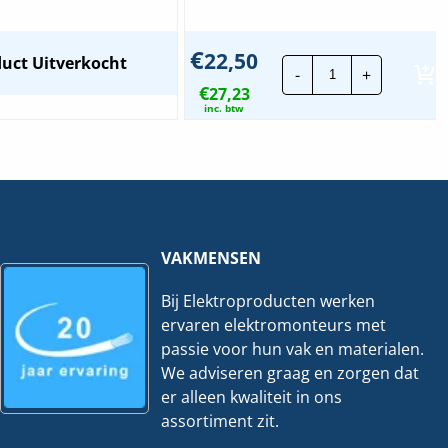
€
22,50
Hateha
uct Uitverkocht
-
+
Contactdoos
€
27,23
|
4V
inc. btw
+RA
hoeveelheid
VAKMENSEN
Bij Elektroproducten werken
ervaren elektromonteurs met
passie voor hun vak en materialen.
We adviseren graag en zorgen dat
er alleen kwaliteit in ons
assortiment zit.