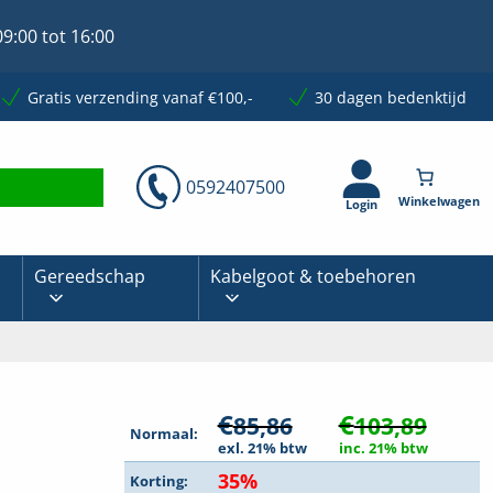
9:00 tot 16:00
Gratis verzending vanaf €100,-
30 dagen bedenktijd
0592407500
Login
Gereedschap
Kabelgoot & toebehoren
€
€
85,86
103,89
Normaal:
exl. 21% btw
inc. 21% btw
35%
Korting: