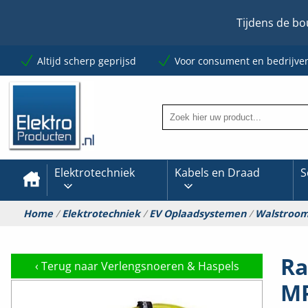
Tijdens de bo
Altijd scherp geprijsd
Voor consument en bedrijve
Elektrotechniek
Kabels en Draad
S
Home
/
Elektrotechniek
/
EV Oplaadsystemen
/
Walstroo
Ra
‹
Terug naar Verlengsnoeren & Haspels
MP