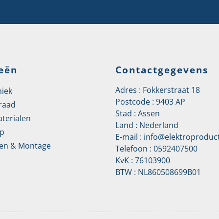
eën
Contactgegevens
Adres : Fokkerstraat 18
niek
Postcode : 9403 AP
raad
Stad : Assen
aterialen
Land : Nederland
p
E-mail :
info@elektroproduct
en & Montage
Telefoon :
0592407500
KvK : 76103900
BTW : NL860508699B01