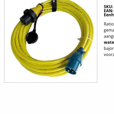
SKU
EAN
Eenh
Ratio
gemaa
aang
wate
bajon
voorz