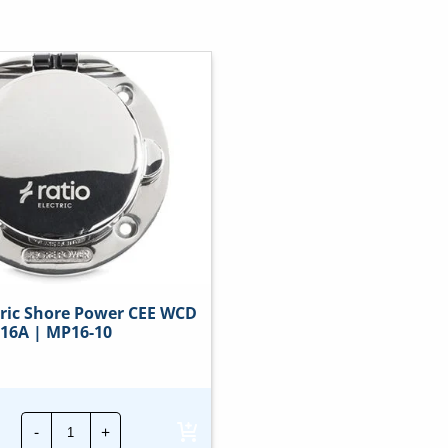
tric Shore Power CEE WCD
16A | MP16-10
Ratio
-
+
Electric