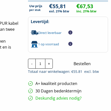
€
€
55,81
67,53
Uw prijs
per
stuk
exl. 21% btw
inc. 21% btw
Levertijd:
 PUR kabel
van twee
Direct leverbaar
een
1 op voorraad
 en is
Ratio
-
+
Bestellen
Electric
Walstroomkabel
Totaal naar winkelwagen: €
55.81
excl. btw
MP16-
CEE
|
A+ kwaliteit producten
3G2.5mm²
|
30 Dagen bedenktermijn
5
mtr
Deskundig advies nodig?
hoeveelheid