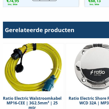
€
€
74,95
Shore
68,13
Power
inc. btw
inc. btw
WCD
16A
|
MP16-
230
hoeveelheid
Gerelateerde producten
Ratio Electric Walstroomkabel
Ratio Electric Shore
MP16-CEE | 3G2.5mm² | 25
WCD 32A | MP3
mtr