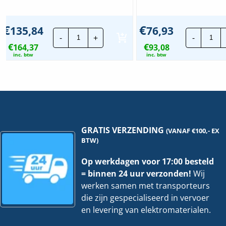
€
€
135,84
76,93
Ratio
Rati
-
+
-
Electric
Elec
€
€
164,37
Walstroomkabel
93,08
Sho
MP16-
Pow
inc. btw
inc. btw
CEE
CEE
|
WC
3G2.5mm²
32A
|
|
25
MP3
mtr
10
hoeveelheid
hoe
GRATIS VERZENDING
(VANAF €100,- EX
BTW)
Op werkdagen voor 17:00 besteld
= binnen 24 uur verzonden!
Wij
werken samen met transporteurs
die zijn gespecialiseerd in vervoer
en levering van elektromaterialen.