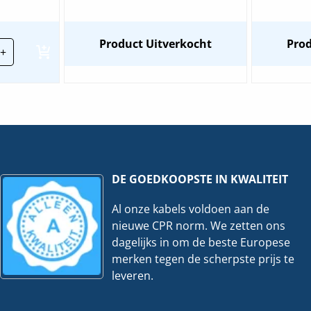
o
Product Uitverkocht
Prod
+
tric
re
er
D
2-
veelheid
DE GOEDKOOPSTE IN KWALITEIT
Al onze kabels voldoen aan de
nieuwe CPR norm. We zetten ons
dagelijks in om de beste Europese
merken tegen de scherpste prijs te
leveren.