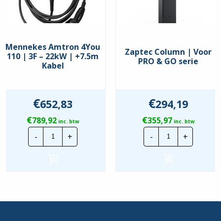
Mennekes Amtron 4You
Zaptec Column | Voor
110 | 3F – 22kW | +7.5m
PRO & GO serie
Kabel
€
€
652,83
294,19
€
€
789,92
355,97
inc. btw
inc. btw
Mennekes
Zaptec
-
+
-
+
Amtron
Column
4You
|
110
Voor
|
PRO
3F
&
-
GO
22kW
serie
|
hoeveelheid
+7.5m
Kabel
hoeveelheid