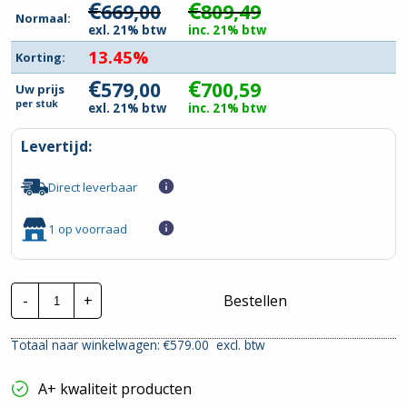
€
€
669,00
809,49
Normaal:
exl. 21% btw
inc. 21% btw
13.45%
Korting:
€
€
579,00
700,59
Uw prijs
per
stuk
exl. 21% btw
inc. 21% btw
Levertijd:
Direct leverbaar
1 op voorraad
Ratio
-
+
Bestellen
Electric
Solar
Laadpaal
Totaal naar winkelwagen: €
579.00
excl. btw
EV
|
11-
A+ kwaliteit producten
22kW
|