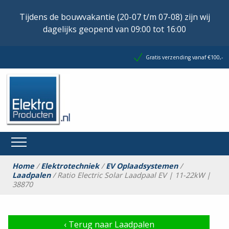
Tijdens de bouwvakantie (20-07 t/m 07-08) zijn wij
dagelijks geopend van 09:00 tot 16:00
Gratis verzending vanaf €100,-
Home
/
Elektrotechniek
/
EV Oplaadsystemen
/
Laadpalen
/ Ratio Electric Solar Laadpaal EV | 11-22kW |
38870
‹
Terug naar Laadpalen