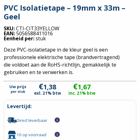
PVC Isolatietape – 19mm x 33m –
Geel
SKU:
CTI-CIT33YELLOW
EAN:
5056588411016
Eenheid per:
stuk
Deze PVC-isolatietape in de kleur geel is een
professionele elektrische tape (brandvertragend)
die voldoet aan de RoHS-richtlijn, gemakkelijk te
gebruiken en te verwerken is.
€
€
1,38
1,67
Uw prijs
per
stuk
exl. 21% btw
inc. 21% btw
Levertijd:
Direct leverbaar
10 op voorraad