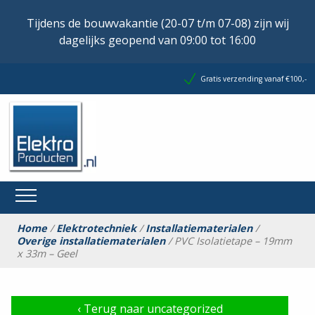
Tijdens de bouwvakantie (20-07 t/m 07-08) zijn wij
dagelijks geopend van 09:00 tot 16:00
Gratis verzending vanaf €100,-
Home
/
Elektrotechniek
/
Installatiematerialen
/
Overige installatiematerialen
/ PVC Isolatietape – 19mm
x 33m – Geel
‹
Terug naar uncategorized