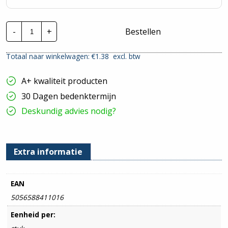
PVC
-
+
Bestellen
Isolatietape
-
19mm
Totaal naar winkelwagen: €
1.38
excl. btw
x
33m
-
A+ kwaliteit producten
Geel
hoeveelheid
30 Dagen bedenktermijn
Deskundig advies nodig?
Extra informatie
EAN
5056588411016
Eenheid per: