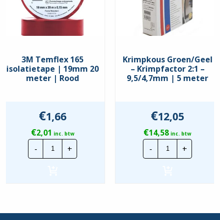
3M Temflex 165
Krimpkous Groen/Geel
isolatietape | 19mm 20
– Krimpfactor 2:1 –
meter | Rood
9,5/4,7mm | 5 meter
€
€
1,66
12,05
€
€
2,01
14,58
inc. btw
inc. btw
3M
Krimpkous
-
+
-
+
Temflex
Groen/Geel
165
-
isolatietape
Krimpfactor
|
2:1
19mm
-
20
9,5/4,7mm
meter
|
|
5
Rood
meter