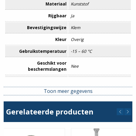
Materiaal
Kunststof
Rijgbaar
Ja
Bevestigingswijze
Klem
Kleur
Overig
Gebruikstemperatuur
-15 – 60 °C
Geschikt voor
Nee
beschermslangen
Gesloten
Nee
Toon meer gegevens
Halogeenvrij
Nee
Kwaliteitsklasse
Polyvinylchloride (PVC)
Gerelateerde producten
Max. aantal buizen
1
Met inlage
Nee