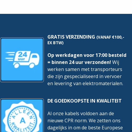
22-
Grijs
32mm
|
|
Per
Per
100
100
Stuks
stuks
hoeveelheid
hoeveelheid
GRATIS VERZENDING
(VANAF €100,-
EX BTW)
Op werkdagen voor 17:00 besteld
= binnen 24 uur verzonden!
Wij
werken samen met transporteurs
die zijn gespecialiseerd in vervoer
en levering van elektromaterialen.
DE GOEDKOOPSTE IN KWALITEIT
Al onze kabels voldoen aan de
nieuwe CPR norm. We zetten ons
dagelijks in om de beste Europese