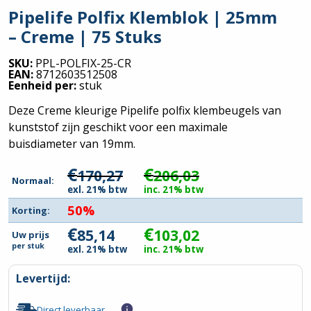
Pipelife Polfix Klemblok | 25mm
– Creme | 75 Stuks
SKU:
PPL-POLFIX-25-CR
EAN:
8712603512508
Eenheid per:
stuk
Deze Creme kleurige Pipelife polfix klembeugels van
kunststof zijn geschikt voor een maximale
buisdiameter van 19mm.
€
€
170,27
206,03
Normaal:
exl. 21% btw
inc. 21% btw
50%
Korting:
€
€
85,14
103,02
Uw prijs
per
stuk
exl. 21% btw
inc. 21% btw
Levertijd:
Direct leverbaar