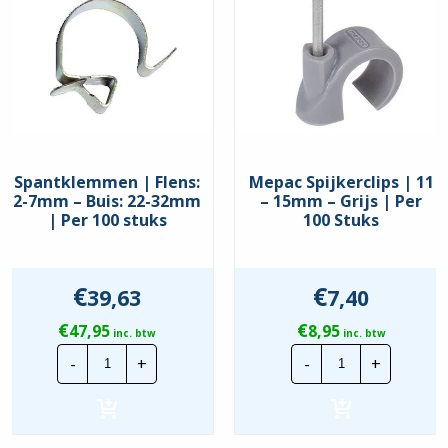
Met muurpakking
Nee
UV-bestendig
Nee
Food Contact Material
Nee
REACH
Nee
Spantklemmen | Flens:
Mepac Spijkerclips | 11
2-7mm – Buis: 22-32mm
– 15mm – Grijs | Per
| Per 100 stuks
100 Stuks
€
€
39,63
7,40
€
€
47,95
8,95
inc. btw
inc. btw
Spantklemmen
Mepac
-
+
-
+
|
Spijkerclips
Flens:
|
2-
11
7mm
-
-
15mm
Buis:
-