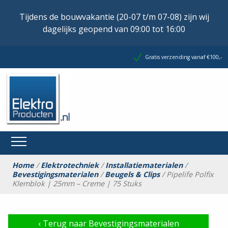
Tijdens de bouwvakantie (20-07 t/m 07-08) zijn wij
dagelijks geopend van 09:00 tot 16:00
Gratis verzending vanaf €100,-
Home
/
Elektrotechniek
/
Installatiematerialen
/
Bevestigingsmaterialen
/
Beugels & Clips
/ Pipelife Polfix
Klemblok | 25mm – Creme | 75 Stuks
‹
Terug naar Bevestigingsmaterialen