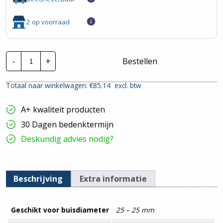
2 op voorraad
Pipelife
-
+
Bestellen
Polfix
Klemblok
|
Totaal naar winkelwagen: €
85.14
excl. btw
25mm
-
Creme
A+ kwaliteit producten
|
75
30 Dagen bedenktermijn
Stuks
hoeveelheid
Deskundig advies nodig?
Beschrijving
Extra informatie
Geschikt voor buisdiameter
25 – 25 mm