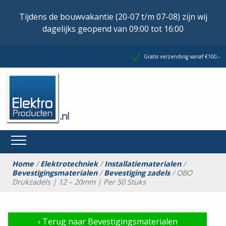
Tijdens de bouwvakantie (20-07 t/m 07-08) zijn wij
dagelijks geopend van 09:00 tot 16:00
Gratis verzending vanaf €100,-
Home
/
Elektrotechniek
/
Installatiematerialen
/
Bevestigingsmaterialen
/
Bevestiging zadels
/ OBO
Drukzadels | 12 – 20mm | Per 50 Stuks
‹
Terug naar Bevestigingsmaterialen