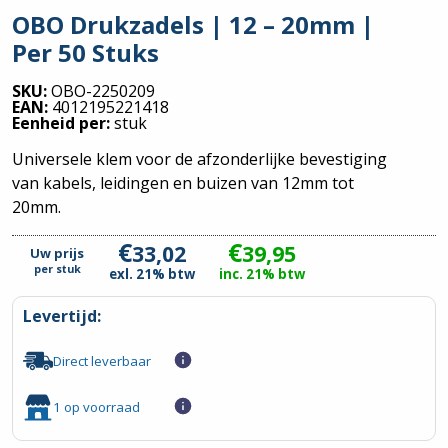
OBO Drukzadels | 12 – 20mm |
Per 50 Stuks
SKU:
OBO-2250209
EAN:
4012195221418
Eenheid per:
stuk
Universele klem voor de afzonderlijke bevestiging
van kabels, leidingen en buizen van 12mm tot
20mm.
€
€
33,02
39,95
Uw prijs
per
stuk
exl. 21% btw
inc. 21% btw
Levertijd:
Direct leverbaar
1 op voorraad