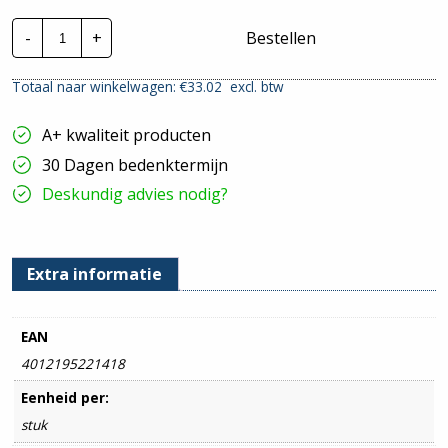
OBO
-
+
Bestellen
Drukzadels
|
12
Totaal naar winkelwagen: €
33.02
excl. btw
-
20mm
|
A+ kwaliteit producten
Per
50
30 Dagen bedenktermijn
Stuks
hoeveelheid
Deskundig advies nodig?
Extra informatie
EAN
4012195221418
Eenheid per:
stuk