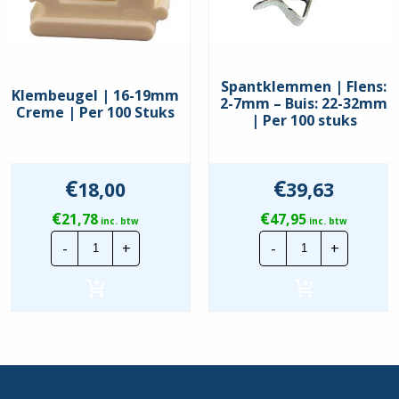
Spantklemmen | Flens:
Klembeugel | 16-19mm
2-7mm – Buis: 22-32mm
Creme | Per 100 Stuks
| Per 100 stuks
€
€
18,00
39,63
€
€
21,78
47,95
inc. btw
inc. btw
Klembeugel
Spantklemme
-
+
-
+
|
|
16-
Flens:
19mm
2-
Creme
7mm
|
-
Per
Buis:
100
22-
Stuks
32mm
hoeveelheid
|
Per
100