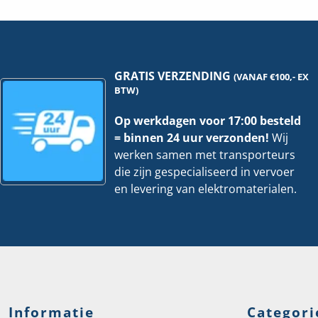
|
260
700-
W-
RAL-Nummer (vergelijkbaar)
9005
31505
53
hoeveelheid
hoe
Samenstelling
Bedieningsele
GRATIS VERZENDING
(VANAF €100,- EX
Schakelmateriaalbreedte
72 mm
BTW)
Schakelmateriaaldiepte
20 mm
Op werkdagen voor 17:00 besteld
= binnen 24 uur verzonden!
Wij
Schakelmateriaalhoogte
72 mm
werken samen met transporteurs
die zijn gespecialiseerd in vervoer
Slagvastheid
IK06
en levering van elektromaterialen.
Tekstveld/beschrijvingsvlak
Nee
Terugmeldcontact
Nee
Uitvoering oppervlakte
Mat
Verwarmingsschakelaar
Nee
Informatie
Categori