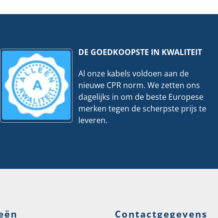
1/5
-
Alpin
Wit
veelheid
|
2106-
ment
34
hoeveelheid
DE GOEDKOOPSTE IN KWALITEIT
Al onze kabels voldoen aan de
nieuwe CPR norm. We zetten ons
dagelijks in om de beste Europese
merken tegen de scherpste prijs te
leveren.
eën
Contactgegevens