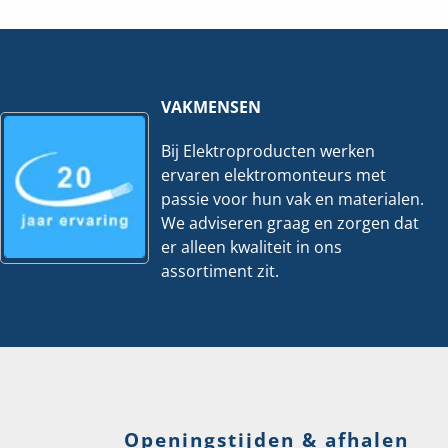
-
-
3V
2V
|
|
2300/3
20/2
EW-
EW53
53
hoeveelheid
hoeveelheid
VAKMENSEN
Bij Elektroproducten werken
ervaren elektromonteurs met
passie voor hun vak en materialen.
We adviseren graag en zorgen dat
er alleen kwaliteit in ons
assortiment zit.
Openingstijden & afhalen