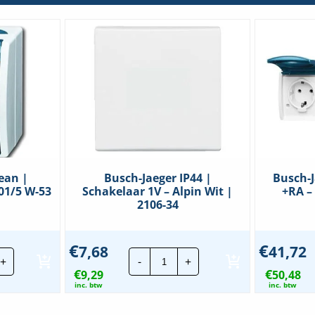
ean |
Busch-Jaeger IP44 |
Busch-
01/5 W-53
Schakelaar 1V – Alpin Wit |
+RA –
2106-34
€
€
7,68
41,72
ch-
Busch-
+
-
+
ger
Jaeger
€
€
an
9,29
IP44
50,48
|
inc. btw
inc. btw
ieschakelaar
Schakelaar
1V