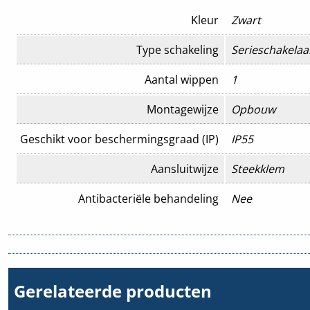
Kleur
Zwart
Type schakeling
Serieschakelaa
Aantal wippen
1
Montagewijze
Opbouw
Geschikt voor beschermingsgraad (IP)
IP55
Aansluitwijze
Steekklem
Antibacteriële behandeling
Nee
Bedieningswijze
Wip/drukker
Bevestigingswijze
Schroefbevesti
Gerelateerde producten
Compatible met Amazon Alexa
Nee