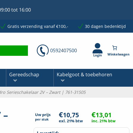
9:00 tot 16:00
Gratis verzending vanaf €100,-
30 dagen bedenktijd
0592407500
Login
Gereedschap
Kabelgoot & toebehoren
ro Serieschakelaar 2V – Zwart | 761-31505
 –
€
€
10,75
13,01
Uw prijs
per
stuk
exl. 21% btw
inc. 21% btw