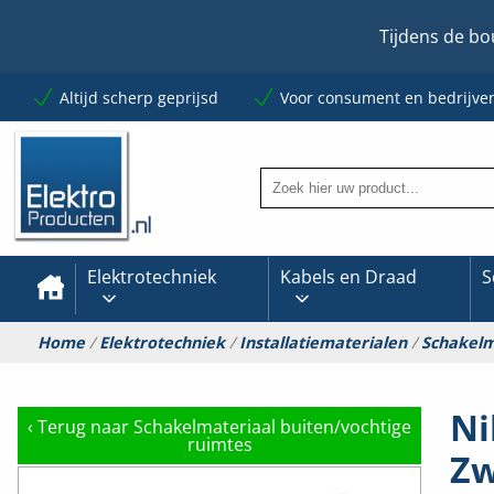
Tijdens de bo
Altijd scherp geprijsd
Voor consument en bedrijve
Elektrotechniek
Kabels en Draad
S
Home
/
Elektrotechniek
/
Installatiematerialen
/
Schakelm
Ni
‹
Terug naar Schakelmateriaal buiten/vochtige
ruimtes
Zw