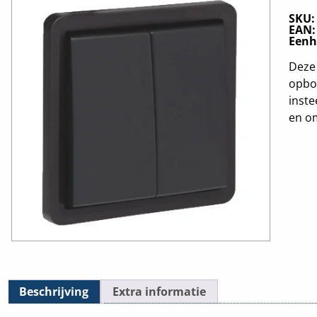
SKU
EAN
Eenh
Deze 
opbo
inste
en om
Beschrijving
Extra informatie