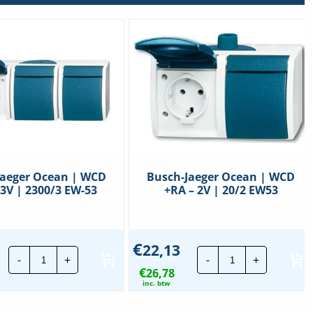
Jaeger Ocean | WCD
Busch-Jaeger Ocean | WCD
 3V | 2300/3 EW-53
+RA – 2V | 20/2 EW53
€
22,13
Busch-
Busch-
-
+
-
+
Jaeger
Jaeger
€
Ocean
26,78
Ocean
|
|
inc. btw
WCD
WCD
+RA
+RA