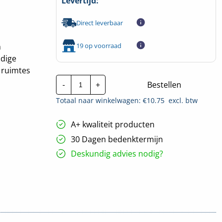
Levertijd:
Direct leverbaar
19 op voorraad
n
ndige
 ruimtes
Niko
-
+
Bestellen
Hydro
Serieschakelaar
Totaal naar winkelwagen: €
10.75
excl. btw
2V
-
Zwart
A+ kwaliteit producten
|
761-
30 Dagen bedenktermijn
31505
hoeveelheid
Deskundig advies nodig?