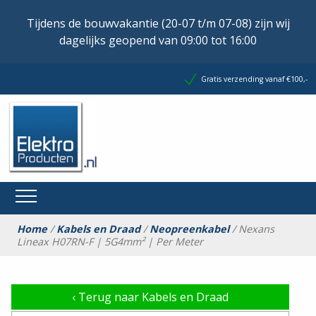
Tijdens de bouwvakantie (20-07 t/m 07-08) zijn wij
dagelijks geopend van 09:00 tot 16:00
Gratis verzending vanaf €100,-
Home
/
Kabels en Draad
/
Neopreenkabel
/ Nexans
Lineax H07RN-F | 5G4mm² | Per Meter
‹
Terug naar Kabels en Draad