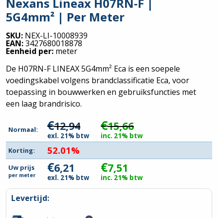
Nexans Lineax H07RN-F |
5G4mm² | Per Meter
SKU:
NEX-LI-10008939
EAN:
3427680018878
Eenheid per:
meter
De H07RN-F LINEAX 5G4mm² Eca is een soepele
voedingskabel volgens brandclassificatie Eca, voor
toepassing in bouwwerken en gebruiksfuncties met
een laag brandrisico.
€
€
12,94
15,66
Normaal:
exl. 21% btw
inc. 21% btw
52.01%
Korting:
€
€
6,21
7,51
Uw prijs
per
meter
exl. 21% btw
inc. 21% btw
Levertijd: