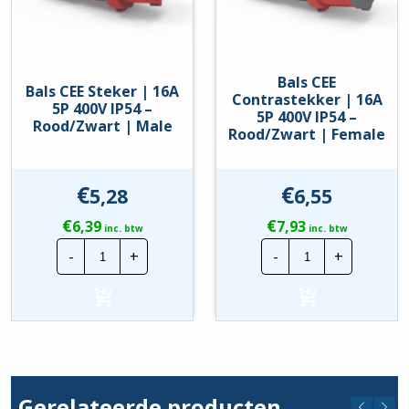
Bals CEE
Bals CEE Steker | 16A
Contrastekker | 16A
5P 400V IP54 –
5P 400V IP54 –
Rood/Zwart | Male
Rood/Zwart | Female
€
€
5,28
6,55
€
€
6,39
7,93
inc. btw
inc. btw
Bals
Bals
-
+
-
+
CEE
CEE
Steker
Contrastekker
|
|
16A
16A
5P
5P
400V
400V
IP54
IP54
-
-
Rood/Zwart
Rood/Zwart
|
|
Gerelateerde producten
Male
Female