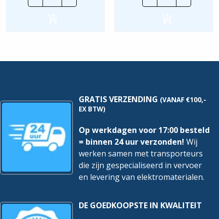
YMvK
YMvK
Dca
Dca
|
|
2X16mm²
3X16mm²
hoeveelheid
hoeveelheid
GRATIS VERZENDING
(VANAF €100,-
EX BTW)
Op werkdagen voor 17:00 besteld
= binnen 24 uur verzonden!
Wij
werken samen met transporteurs
die zijn gespecialiseerd in vervoer
en levering van elektromaterialen.
DE GOEDKOOPSTE IN KWALITEIT