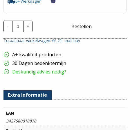
5+ Werkdagen
Nexans
-
+
Bestellen
Lineax
H07RN-
F
Totaal naar winkelwagen: €
6.21
excl. btw
|
5G4mm²
|
A+ kwaliteit producten
Per
Meter
30 Dagen bedenktermijn
hoeveelheid
Deskundig advies nodig?
Extra informatie
EAN
3427680018878