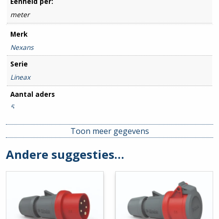
Eenheid per:
meter
Merk
Nexans
Serie
Lineax
Aantal aders
5
Doorsnede geleider (mm)
Toon meer gegevens
4mm²
Andere suggesties…