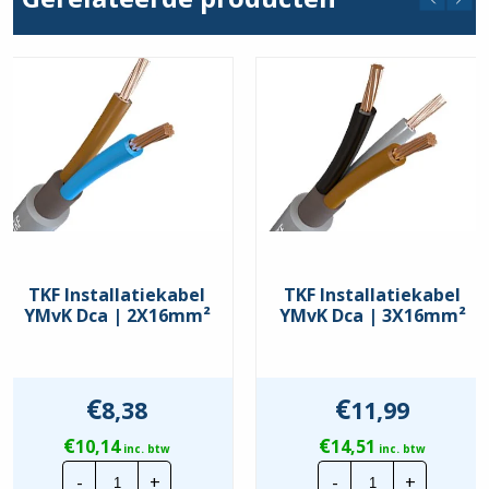
hoeveelheid
hoeveelheid
TKF Installatiekabel
TKF Installatiekabel
YMvK Dca | 2X16mm²
YMvK Dca | 3X16mm²
€
€
8,38
11,99
€
€
10,14
14,51
inc. btw
inc. btw
TKF
TKF
-
+
-
+
Installatiekabel
Installatiekabe