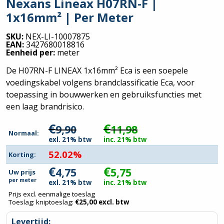
Nexans Lineax H07RN-F |
1x16mm² | Per Meter
SKU:
NEX-LI-10007875
EAN:
3427680018816
Eenheid per:
meter
De H07RN-F LINEAX 1x16mm² Eca is een soepele
voedingskabel volgens brandclassificatie Eca, voor
toepassing in bouwwerken en gebruiksfuncties met
een laag brandrisico.
€
€
9,90
11,98
Normaal:
exl. 21% btw
inc. 21% btw
52.02%
Korting:
€
€
4,75
5,75
Uw prijs
per
meter
exl. 21% btw
inc. 21% btw
Prijs excl. eenmalige toeslag
Toeslag: kniptoeslag:
€
25,00
excl. btw
Levertijd: