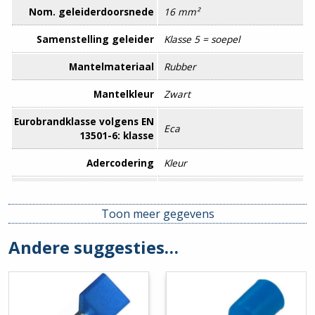
Nom. geleiderdoorsnede
16 mm²
Samenstelling geleider
Klasse 5 = soepel
Mantelmateriaal
Rubber
Mantelkleur
Zwart
Eurobrandklasse volgens EN
Eca
13501-6: klasse
Adercodering
Kleur
Adercodering volgens HD
Ja
308 S2
Toon meer gegevens
Afscherming collectief
Geen
Andere suggesties…
Afscherming groepen
Geen
Beschermd tegen torderen
Nee
Beschermingsgeleider