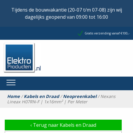
Tijdens de bouwvakantie (20-07 t/m 07-08) zijn wij
dagelijks geopend van 09:00 tot 16:00
Gratis verzending vanaf €100,-
Home
/
Kabels en Draad
/
Neopreenkabel
/ Nexans
Lineax H07RN-F | 1x16mm² | Per Meter
‹
Terug naar Kabels en Draad