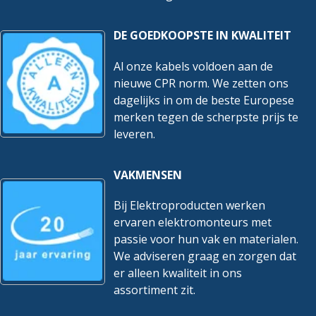
Toegestane
DE GOEDKOOPSTE IN KWALITEIT
kabelbuitentemperatuur na
-25 – 55 °C
montage zonder vibratie
Al onze kabels voldoen aan de
Toegestane
nieuwe CPR norm. We zetten ons
kabelbuitentemperatuur
-5 – 60 °C
dagelijks in om de beste Europese
tijdens montage/handeling
merken tegen de scherpste prijs te
leveren.
Vochtbarrière
Geen
Food Contact Material
Nee
VAKMENSEN
REACH
Nee
Bij Elektroproducten werken
ervaren elektromonteurs met
passie voor hun vak en materialen.
We adviseren graag en zorgen dat
er alleen kwaliteit in ons
assortiment zit.