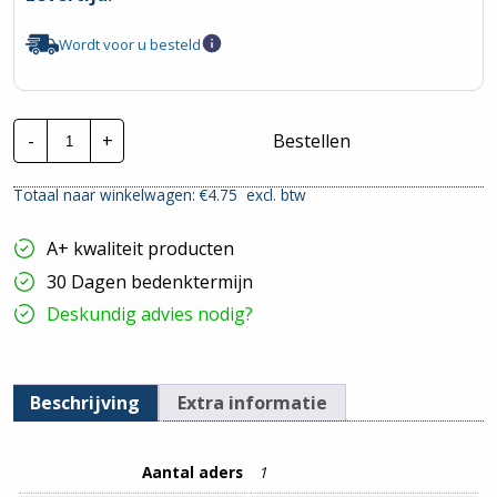
Wordt voor u besteld
Nexans
-
+
Bestellen
Lineax
H07RN-
F
Totaal naar winkelwagen: €
4.75
excl. btw
|
1x16mm²
|
A+ kwaliteit producten
Per
Meter
30 Dagen bedenktermijn
hoeveelheid
Deskundig advies nodig?
Beschrijving
Extra informatie
Aantal aders
1