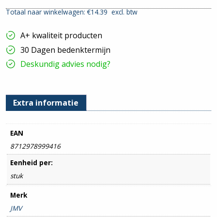
|
Totaal naar winkelwagen: €
14.39
excl. btw
40mm
|
75
A+ kwaliteit producten
stuks
hoeveelheid
30 Dagen bedenktermijn
Deskundig advies nodig?
Extra informatie
EAN
8712978999416
Eenheid per:
stuk
Merk
JMV