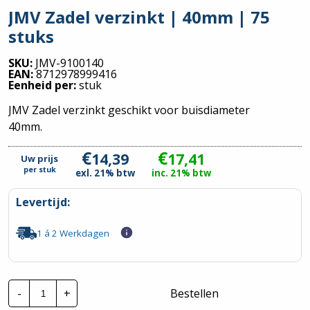
JMV Zadel verzinkt | 40mm | 75
stuks
SKU:
JMV-9100140
EAN:
8712978999416
Eenheid per:
stuk
JMV Zadel verzinkt geschikt voor buisdiameter
40mm.
€
€
14,39
17,41
Uw prijs
per
stuk
exl. 21% btw
inc. 21% btw
Levertijd:
1 á 2 Werkdagen
JMV
-
+
Bestellen
Zadel
verzinkt