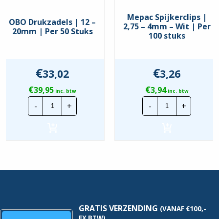
Mepac Spijkerclips |
OBO Drukzadels | 12 –
2,75 – 4mm – Wit | Per
20mm | Per 50 Stuks
100 stuks
€
€
33,02
3,26
€
€
39,95
3,94
inc. btw
inc. btw
OBO
Mepac
-
+
-
+
Drukzadels
Spijkerclips
|
|
12
2,75
-
-
20mm
4mm
|
-
Per
Wit
50
|
Stuks
Per
hoeveelheid
100
stuks
hoeveelheid
GRATIS VERZENDING
(VANAF €100,-
EX BTW)