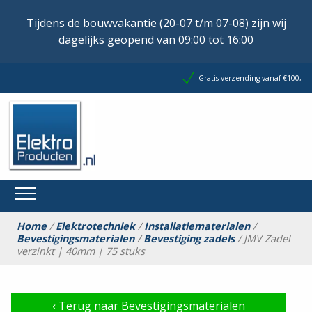
Tijdens de bouwvakantie (20-07 t/m 07-08) zijn wij
dagelijks geopend van 09:00 tot 16:00
Gratis verzending vanaf €100,-
Home
/
Elektrotechniek
/
Installatiematerialen
/
Bevestigingsmaterialen
/
Bevestiging zadels
/ JMV Zadel
verzinkt | 40mm | 75 stuks
‹
Terug naar Bevestigingsmaterialen