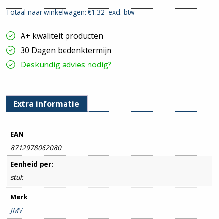
verzinkt
Totaal naar winkelwagen: €
1.32
excl. btw
|
19mm
|
A+ kwaliteit producten
Per
stuk
30 Dagen bedenktermijn
hoeveelheid
Deskundig advies nodig?
Extra informatie
EAN
8712978062080
Eenheid per:
stuk
Merk
JMV