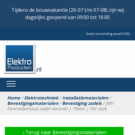
Tijdens de bouwvakantie (20-07 t/m 07-08) zijn wij
dagelijks geopend van 09:00 tot 16:00
Gratis verzending vanaf €100,-
Home
/
Elektrotechniek
/
Installatiematerialen
/
Bevestigingsmaterialen
/
Bevestiging zadels
/ JMV
Functiebehoud zadel verzinkt | 19mm | Per stuk
‹
Terug naar Bevestigingsmaterialen