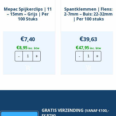
Mepac Spijkerclips | 11
Spantklemmen | Flens:
– 15mm – Grijs | Per
2-7mm – Buis: 22-32mm
100 Stuks
| Per 100 stuks
€
€
7,40
39,63
€
€
8,95
47,95
inc. btw
inc. btw
Mepac
Spantklemme
-
+
-
+
Spijkerclips
|
|
Flens:
11
2-
-
7mm
15mm
-
-
Buis:
Grijs
22-
|
32mm
Per
|
100
Per
Stuks
100
hoeveelheid
stuks
hoeveelheid
GRATIS VERZENDING
(VANAF €100,-
EX BTW)