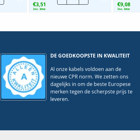
€
€
3,51
|
9,08
m
19mm
inc. btw
inc. btw
LF
-
me
Creme
|
4
r
Meter
eelheid
hoeveelheid
DE GOEDKOOPSTE IN KWALITEIT
Al onze kabels voldoen aan de
nieuwe CPR norm. We zetten ons
dagelijks in om de beste Europese
merken tegen de scherpste prijs te
leveren.