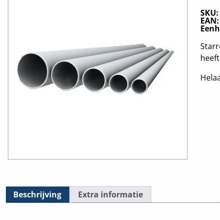
SKU
EAN
Eenh
Starr
heef
Helaa
Beschrijving
Extra informatie