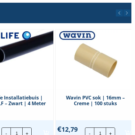
fe Installatiebuis |
Wavin PVC sok | 16mm –
 – Zwart | 4 Meter
Creme | 100 stuks
€
12,79
Pipelife
Wavin
-
+
-
+
Installatiebuis
PVC