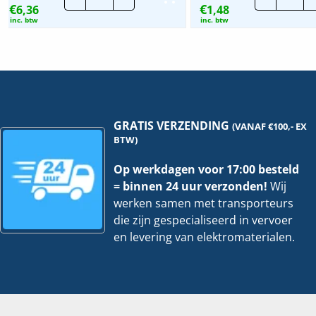
€
€
6,36
|
1,48
|
16mm
16m
inc. btw
inc. btw
LF
LF
-
-
Zwart
Cre
|
|
4
2
Meter
mete
hoeveelheid
hoev
GRATIS VERZENDING
(VANAF €100,- EX
BTW)
Op werkdagen voor 17:00 besteld
= binnen 24 uur verzonden!
Wij
werken samen met transporteurs
die zijn gespecialiseerd in vervoer
en levering van elektromaterialen.