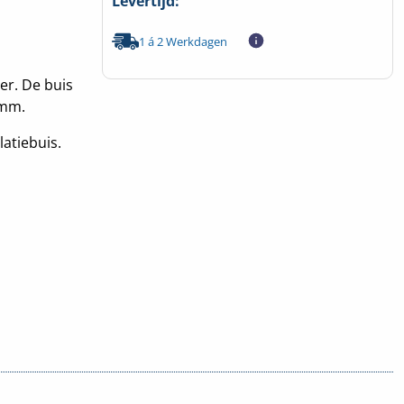
Levertijd:
1 á 2 Werkdagen
er. De buis
7mm.
latiebuis.