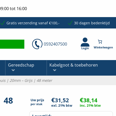
9:00 tot 16:00
Gratis verzending vanaf €100,-
30 dagen bedenktijd
0592407500
Login
Gereedschap
Kabelgoot & toebehoren
ebuis | 20mm – Grijs | 48 meter
| 48
€
€
31,52
38,14
Uw prijs
per
stuk
exl. 21% btw
inc. 21% btw