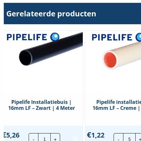
Opbouw (stucwerk)
Ja
Gerelateerde producten
RAL-nummer
7035
Slagvastheid
Medium (klasse 
Uitvoering brandvertragend
Nee
Food Contact Material
Nee
REACH
Nee
Pipelife Installatiebuis |
Pipelife installati
16mm LF – Zwart | 4 Meter
16mm LF – Creme |
€
€
5,26
1,22
Pipelife
Pipel
-
+
-
Installatiebuis
insta