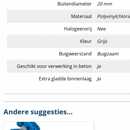
Buitendiameter
20 mm
Materiaal
Polyvinylchlori
Halogeenvrij
Nee
Kleur
Grijs
Buigweerstand
Buigzaam
Geschikt voor verwerking in beton
Ja
Extra gladde binnenlaag
Ja
Met mof
Nee
Bedrijfstemperatuur
-5 – 60 °C
Andere suggesties…
Binnendiameter
17,1 mm
Buiteninstallatie
Ja