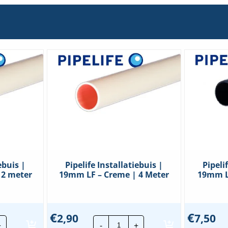
3 / 2 Joule)
ebuis |
Pipelife Installatiebuis |
Pipeli
 2 meter
19mm LF – Creme | 4 Meter
19mm LF
€
€
2,90
7,50
ife
Pipelife
+
-
+
llatiebuis
Installatiebuis