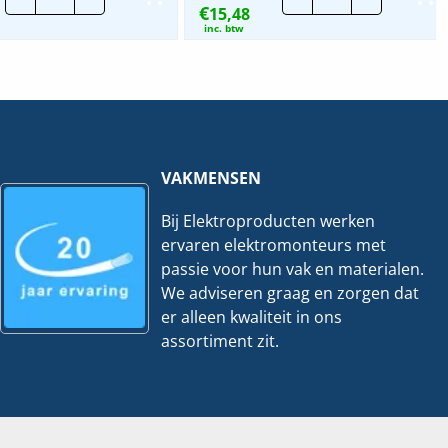
€
|
15,48
sok
19mm
|
inc. btw
LF
16mm
-
-
Zwart
Creme
|
|
4
100
Meter
stuks
hoeveelheid
hoeveelheid
VAKMENSEN
Bij Elektroproducten werken
ervaren elektromonteurs met
passie voor hun vak en materialen.
We adviseren graag en zorgen dat
er alleen kwaliteit in ons
assortiment zit.