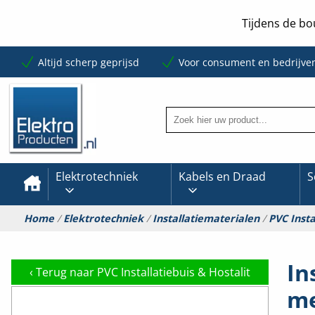
Tijdens de bo
Altijd scherp geprijsd
Voor consument en bedrijve
Elektrotechniek
Kabels en Draad
S
Home
/
Elektrotechniek
/
Installatiematerialen
/
PVC Insta
In
‹
Terug naar PVC Installatiebuis & Hostalit
me