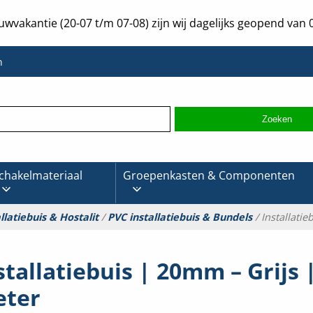
uwvakantie (20-07 t/m 07-08) zijn wij dagelijks geopend van 0
n
chakelmateriaal
Groepenkasten & Componenten
llatiebuis & Hostalit
/
PVC installatiebuis & Bundels
/ Installati
stallatiebuis | 20mm – Grijs 
ter