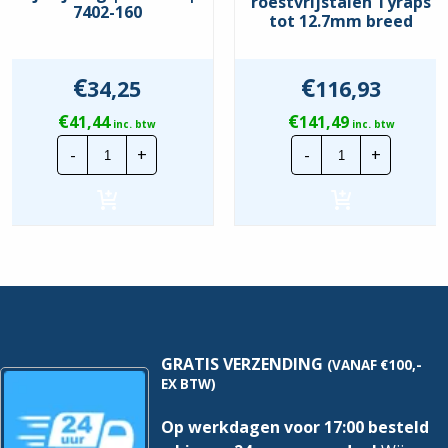
roestvrijstalen Tyraps
7402-160
tot 12.7mm breed
€
€
34,25
116,93
€
€
41,44
141,49
inc. btw
inc. btw
Knipex
CTie
-
+
-
+
Kracht
Handmatig
zijsnijtang
Tyrap
|
tang
160mm
voor
|
roestvrijstale
7402-
Tyraps
160
tot
hoeveelheid
12.7mm
breed
hoeveelheid
GRATIS VERZENDING
(VANAF €100,-
EX BTW)
Op werkdagen voor 17:00 besteld