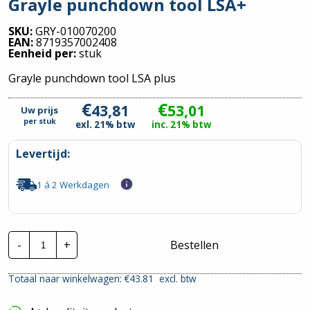
Grayle punchdown tool LSA+
SKU:
GRY-010070200
EAN:
8719357002408
Eenheid per:
stuk
Grayle punchdown tool LSA plus
€
€
43,81
53,01
Uw prijs
per
stuk
exl. 21% btw
inc. 21% btw
Levertijd:
1 á 2 Werkdagen
Grayle
-
+
Bestellen
punchdown
tool
LSA+
Totaal naar winkelwagen: €
43.81
excl. btw
hoeveelheid