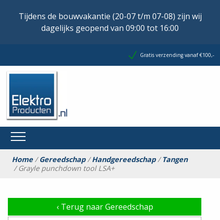
Tijdens de bouwvakantie (20-07 t/m 07-08) zijn wij
dagelijks geopend van 09:00 tot 16:00
Gratis verzending vanaf €100,-
Home
/
Gereedschap
/
Handgereedschap
/
Tangen
/ Grayle punchdown tool LSA+
‹
Terug naar Gereedschap