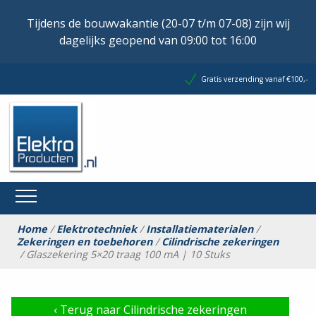
Tijdens de bouwvakantie (20-07 t/m 07-08) zijn wij
dagelijks geopend van 09:00 tot 16:00
Gratis verzending vanaf €100,-
Home
/
Elektrotechniek
/
Installatiematerialen
/
Zekeringen en toebehoren
/
Cilindrische zekeringen
/ Glaszekering 5×20 traag 100 mA | 10 Stuks
‹
Terug naar Cilindrische zekeringen