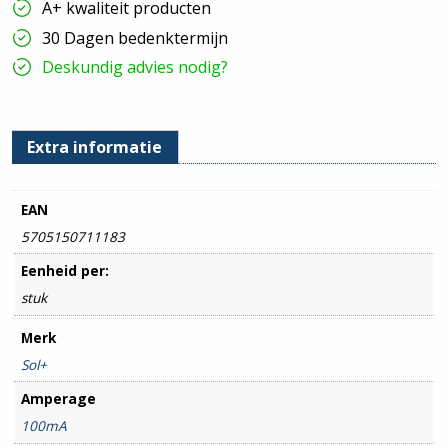
A+ kwaliteit producten
Stuks
hoeveelheid
30 Dagen bedenktermijn
Deskundig advies nodig?
Extra informatie
EAN
5705150711183
Eenheid per:
stuk
Merk
Sol+
Amperage
100mA