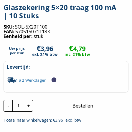
Glaszekering 5×20 traag 100 mA
| 10 Stuks
SKU:
SOL-5X20T100
EAN:
5705150711183
Eenheid per:
stuk
€
€
3,96
4,79
Uw prijs
per
stuk
exl. 21% btw
inc. 21% btw
Levertijd:
1 á 2 Werkdagen
Glaszekering
-
+
Bestellen
5x20
traag
100
Totaal naar winkelwagen: €
3.96
excl. btw
mA
|
10