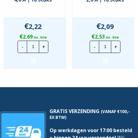
€
€
2,22
2,09
€
€
2,69
2,53
inc. btw
inc. btw
Glaszekering
Glaszekering
-
+
-
+
5x20
5x20
snel
snel
4,0
2,0
A
A
|
|
10
10
Stuks
Stuks
hoeveelheid
hoeveelheid
GRATIS VERZENDING
(VANAF €100,-
EX BTW)
Op werkdagen voor 17:00 besteld
= binnen 24 uur verzonden!
Wij