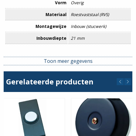
Vorm
Overig
Materiaal
Roestvaststaal (RVS)
Montagewijze
Inbouw (stucwerk)
Inbouwdiepte
21 mm
Food Contact Material
Nee
Toon meer gegevens
REACH
Nee
Gerelateerde producten