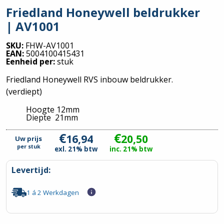
Friedland Honeywell beldrukker
| AV1001
SKU:
FHW-AV1001
EAN:
5004100415431
Eenheid per:
stuk
Friedland Honeywell RVS inbouw beldrukker.
(verdiept)
Hoogte 12mm
Diepte 21mm
€
€
16,94
20,50
Uw prijs
per
stuk
exl. 21% btw
inc. 21% btw
Levertijd:
1 á 2 Werkdagen