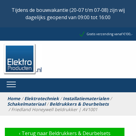
Tijdens de bouwvakantie (20-07 t/m 07-08) zijn wij
dagelijks geopend van 09:00 tot 16:00
Gratis verzending vanaf €100,-
Home
/
Elektrotechniek
/
Installatiematerialen
/
Schakelmateriaal
/
Beldrukkers & Deurbelsets
/ Friedland Honeywell beldrukker | AV1001
‹
Terug naar Beldrukkers & Deurbelsets