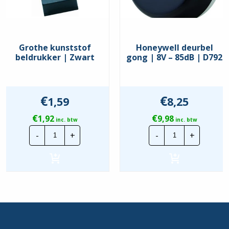
Grothe kunststof
Honeywell deurbel
beldrukker | Zwart
gong | 8V – 85dB | D792
€
€
1,59
8,25
€
€
1,92
9,98
inc. btw
inc. btw
Grothe
Honeywell
-
+
-
+
kunststof
deurbel
beldrukker
gong
|
|
Zwart
8V
hoeveelheid
-
85dB
|
D792
hoeveelheid