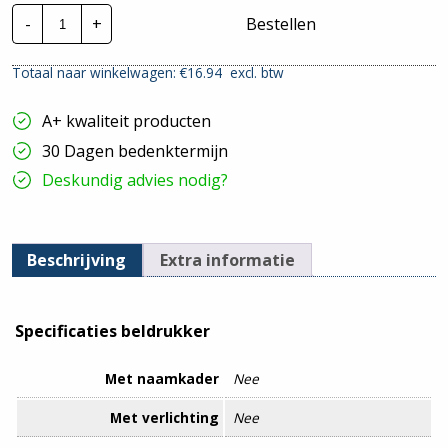
Friedland
-
+
Bestellen
Honeywell
beldrukker
|
Totaal naar winkelwagen: €
16.94
excl. btw
AV1001
hoeveelheid
A+ kwaliteit producten
30 Dagen bedenktermijn
Deskundig advies nodig?
Beschrijving
Extra informatie
Specificaties beldrukker
Met naamkader
Nee
Met verlichting
Nee