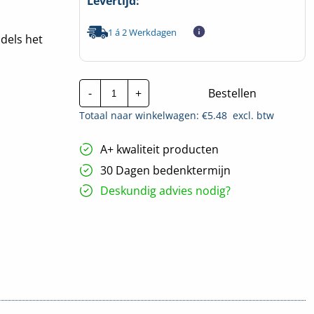
Levertijd:
1 á 2 Werkdagen
dels het
Flatfix
-
+
Bestellen
Fusion
basis
Totaal naar winkelwagen: €
5.48
excl. btw
profiel
|
750mm
A+ kwaliteit producten
hoeveelheid
30 Dagen bedenktermijn
Deskundig advies nodig?