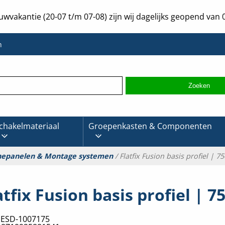
uwvakantie (20-07 t/m 07-08) zijn wij dagelijks geopend van 0
n
chakelmateriaal
Groepenkasten & Componenten
nepanelen & Montage systemen
/ Flatfix Fusion basis profiel | 
atfix Fusion basis profiel |
:
ESD-1007175