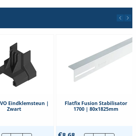
 EVO Eindklemsteun |
Flatfix Fusion Stabilisator
Zwart
1700 | 80x1825mm
€
8,68
Clickfit
Flatfix