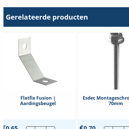
Incl.
Aarding
hoeveelheid
Gerelateerde producten
Flatfix Fusion |
Esdec Montageschro
Aardingsbeugel
70mm
€
€
0,65
0,70
Flatfix
Esde