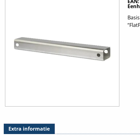
EAN
Eenh
Basis
“Flat
Extra informatie