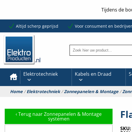
Tijdens de bo
Altijd scherp geprijsd
Voor consument en bedrijve
Elektrotechniek
Kabels en Draad
S
Home
/
Elektrotechniek
/
Zonnepanelen & Montage
/
Zon
Fl
‹
Terug naar Zonnepanelen & Montage
systemen
SKU