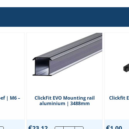
Incl.
Aarding
hoeveelheid
ef | M6 –
ClickFit EVO Mounting rail
Clickfit
aluminium | 3488mm
€
€
23,12
1,00
c
ClickFit