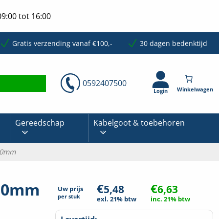
9:00 tot 16:00
Gratis verzending vanaf €100,-
30 dagen bedenktijd
0592407500
Login
Gereedschap
Kabelgoot & toebehoren
750mm
 750mm
€
€
5,48
6,63
Uw prijs
per
stuk
exl. 21% btw
inc. 21% btw