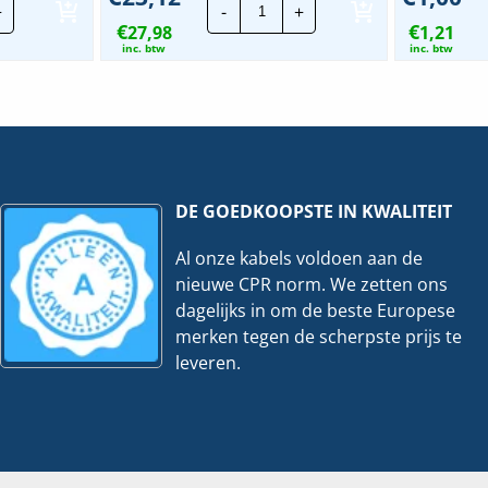
+
-
+
ageschroef
EVO
€
€
27,98
Mounting
1,21
rail
inc. btw
inc. btw
aluminium
m
|
eelheid
3488mm
hoeveelheid
DE GOEDKOOPSTE IN KWALITEIT
Al onze kabels voldoen aan de
nieuwe CPR norm. We zetten ons
dagelijks in om de beste Europese
merken tegen de scherpste prijs te
leveren.