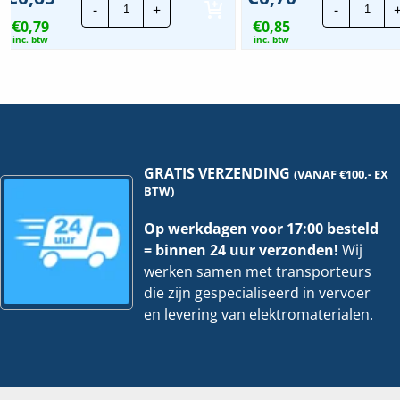
-
+
-
Fusion
Mont
€
€
0,79
|
0,85
|
Aardingsbeugel
M6
inc. btw
inc. btw
hoeveelheid
-
70m
hoev
GRATIS VERZENDING
(VANAF €100,- EX
BTW)
Op werkdagen voor 17:00 besteld
= binnen 24 uur verzonden!
Wij
werken samen met transporteurs
die zijn gespecialiseerd in vervoer
en levering van elektromaterialen.