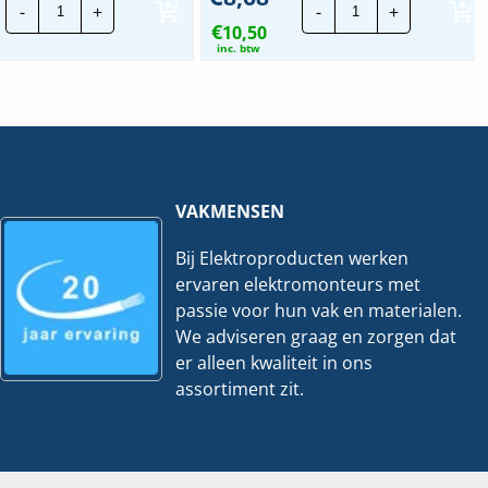
-
+
-
+
EVO
Fusion
€
Eindklemsteun
10,50
Stabilisator
|
1700
inc. btw
Zwart
|
hoeveelheid
80x1825mm
hoeveelheid
VAKMENSEN
Bij Elektroproducten werken
ervaren elektromonteurs met
passie voor hun vak en materialen.
We adviseren graag en zorgen dat
er alleen kwaliteit in ons
assortiment zit.