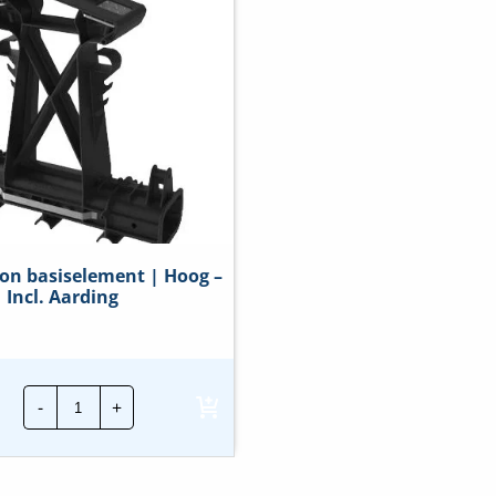
ion basiselement | Hoog –
Incl. Aarding
Flatfix
-
+
Fusion
basiselement
|
Hoog
-