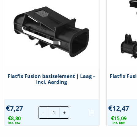
Flatfix Fusion basiselement | Laag –
Flatfix Fus
Incl. Aarding
€
€
7,27
12,47
Flatfix
-
+
Fusion
€
€
8,80
basiselement
15,09
|
inc. btw
inc. btw
Laag
-