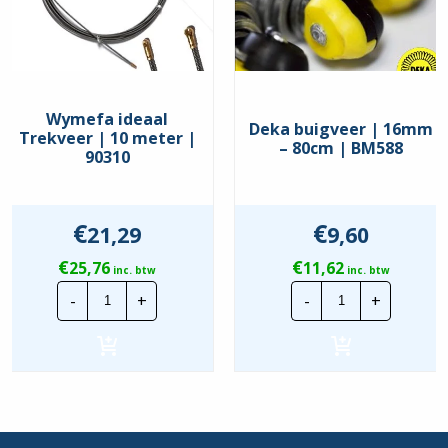
Wymefa ideaal
Deka buigveer | 16mm
Trekveer | 10 meter |
– 80cm | BM588
90310
€
€
21,29
9,60
€
€
25,76
11,62
inc. btw
inc. btw
Wymefa
Deka
-
+
-
+
ideaal
buigveer
Trekveer
|
|
16mm
10
-
meter
80cm
|
|
90310
BM588
hoeveelheid
hoeveelheid