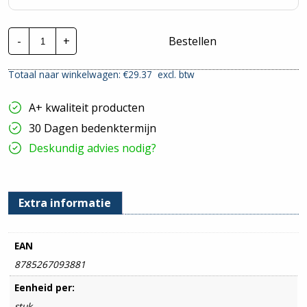
Deka
-
+
Bestellen
buigveer
|
25mm
Totaal naar winkelwagen: €
29.37
excl. btw
-
80cm
|
A+ kwaliteit producten
BM258
hoeveelheid
30 Dagen bedenktermijn
Deskundig advies nodig?
Extra informatie
EAN
8785267093881
Eenheid per:
stuk