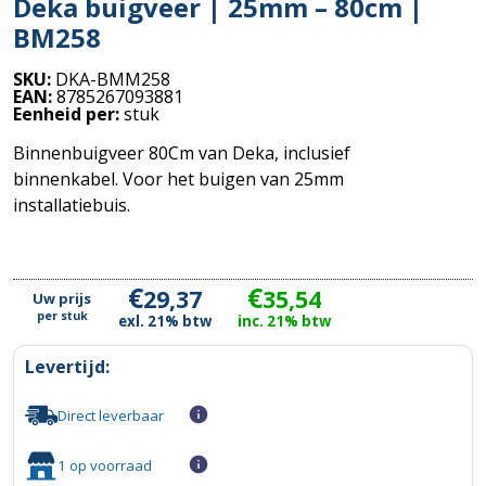
Deka buigveer | 25mm – 80cm |
BM258
SKU:
DKA-BMM258
EAN:
8785267093881
Eenheid per:
stuk
Binnenbuigveer 80Cm van Deka, inclusief
binnenkabel. Voor het buigen van 25mm
installatiebuis.
€
€
29,37
35,54
Uw prijs
per
stuk
exl. 21% btw
inc. 21% btw
Levertijd:
Direct leverbaar
1 op voorraad