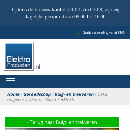
Tijdens de bouwvakantie (20-07 t/m 07-08) zijn wij
dagelijks geopend van 09:00 tot 16:00
Gratis verzending vanaf €100,-
Home
/
Gereedschap
/
Buig- en trekveren
/ Deka
buigveer | 25mm – 80cm | BM258
‹
Terug naar Buig- en trekveren