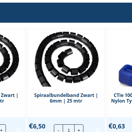
 Zwart |
Spiraalbundelband Zwart |
CTie 1
tr
6mm | 25 mtr
Nylon Ty
€
€
6,50
0,63
raalbundelband
Spiraalbundelband
+
-
+
rt
Zwart