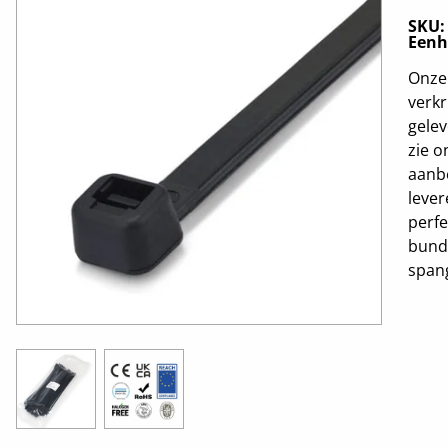
SKU
Eenh
Onze 
verkr
gelev
zie 
aanbe
lever
perfe
bund
span