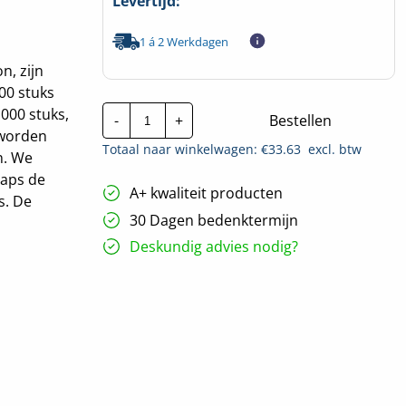
Levertijd:
1 á 2 Werkdagen
n, zijn
00 stuks
CTie
000 stuks,
-
+
Bestellen
920x9.0mm
 worden
Standaard
Totaal naar winkelwagen: €
33.63
excl. btw
Nylon
n. We
Tyraps
raps de
zwart
A+ kwaliteit producten
|
s. De
Per
30 Dagen bedenktermijn
100
stuks
Deskundig advies nodig?
hoeveelheid