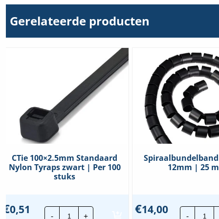
Gerelateerde producten
CTie 100×2.5mm Standaard
Spiraalbundelband
Nylon Tyraps zwart | Per 100
12mm | 25 m
stuks
€
€
0,51
14,00
CTie
Spi
-
+
-
100x2.5mm
Zwa