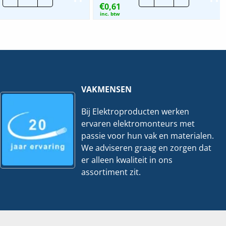
€
Standaard
0,61
Standaard
Nylon
Nylon
inc. btw
Tyraps
Tyraps
Blauw
wit
|
|
Per
Per
100
100
stuks
stuks
hoeveelheid
hoeveelheid
VAKMENSEN
Bij Elektroproducten werken
ervaren elektromonteurs met
passie voor hun vak en materialen.
We adviseren graag en zorgen dat
er alleen kwaliteit in ons
assortiment zit.