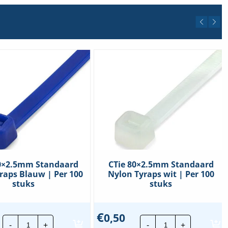
00×2.5mm Standaard
CTie 80×2.5mm Standaard
raps Blauw | Per 100
Nylon Tyraps wit | Per 100
stuks
stuks
€
0,50
CTie
CTie
-
+
-
+
100x2.5mm
80x2.5mm