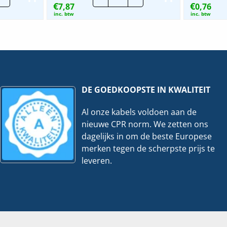
€
€
7,87
|
0,76
mm
6mm
inc. btw
inc. btw
|
25
mtr
veelheid
hoeveelheid
DE GOEDKOOPSTE IN KWALITEIT
Al onze kabels voldoen aan de
nieuwe CPR norm. We zetten ons
dagelijks in om de beste Europese
merken tegen de scherpste prijs te
leveren.