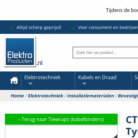
Tijdens de bo
Altijd scherp geprijsd
Voor consument en bedrijve
Elektrotechniek
Kabels en Draad
S
Home
/
Elektrotechniek
/
Installatiematerialen
/
Bevestig
CT
‹
Terug naar Tiewraps (kabelbinders)
Ty