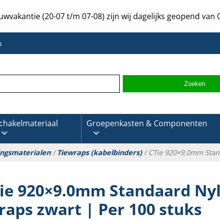
uwvakantie (20-07 t/m 07-08) zijn wij dagelijks geopend van 0
n
chakelmateriaal
Groepenkasten & Componenten
ingsmaterialen
/
Tiewraps (kabelbinders)
/ CTie 920×9.0mm Stand
ie 920×9.0mm Standaard Ny
raps zwart | Per 100 stuks