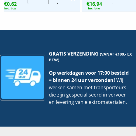
€
€
0,62
Standaard
16,94
|
Nylon
12
inc. btw
inc. btw
Tyraps
|
zwart
25
|
mtr
Per
hoe
100
stuks
hoeveelheid
GRATIS VERZENDING
(VANAF €100,- EX
BTW)
Op werkdagen voor 17:00 besteld
= binnen 24 uur verzonden!
Wij
werken samen met transporteurs
die zijn gespecialiseerd in vervoer
en levering van elektromaterialen.