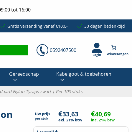
9:00 tot 16:00
Gratis verzending vanaf €100,-
30 dagen bedenktijd
0592407500
Login
Gereedschap
Kabelgoot & toebehoren
aard Nylon Tyraps zwart | Per 100 stuks
lon
€
€
33,63
40,69
Uw prijs
per
stuk
exl. 21% btw
inc. 21% btw