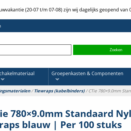
uwvakantie (20-07 t/m 07-08) zijn wij dagelijks geopend van 0
n
chakelmateriaal
Groepenkasten & Componenten
ingsmaterialen
/
Tiewraps (kabelbinders)
/ CTie 780×9.0mm Stan
ie 780×9.0mm Standaard Ny
raps blauw | Per 100 stuks