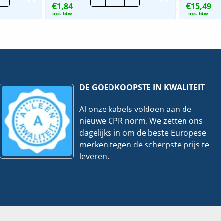
€
€
1,84
Standaard
15,49
x4.7mm
Nylon
inc. btw
inc. btw
rt
Tyraps
Oranje
|
is
Per
veelheid
100
stuks
hoeveelheid
DE GOEDKOOPSTE IN KWALITEIT
Al onze kabels voldoen aan de
nieuwe CPR norm. We zetten ons
dagelijks in om de beste Europese
merken tegen de scherpste prijs te
leveren.