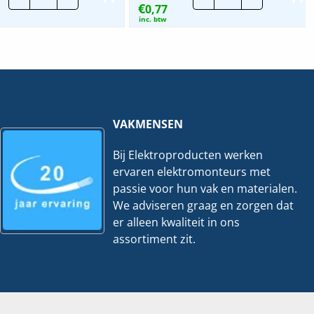
€
Fast
0,77
Standaard
203x3.6mm
Nylon
inc. btw
zwart
Tyraps
|
Rood
4+1
|
Gratis
Per
hoeveelheid
100
stuks
hoeveelheid
VAKMENSEN
Bij Elektroproducten werken
ervaren elektromonteurs met
passie voor hun vak en materialen.
We adviseren graag en zorgen dat
er alleen kwaliteit in ons
assortiment zit.