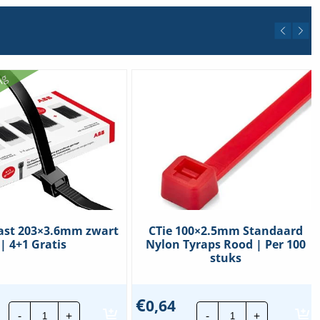
ng
ast 203×3.6mm zwart
CTie 100×2.5mm Standaard
| 4+1 Gratis
Nylon Tyraps Rood | Per 100
stuks
€
0,64
ABB
CTie
-
+
-
+
Ty-
100x2.5mm