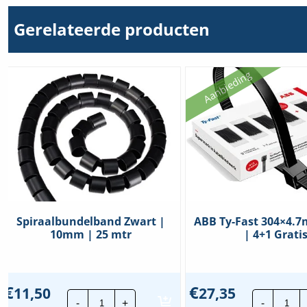
Gerelateerde producten
Aanbieding
Spiraalbundelband Zwart |
ABB Ty-Fast 304×4.
10mm | 25 mtr
| 4+1 Grati
€
€
11,50
27,35
Spiraalbundelband
ABB
-
+
-
Zwart
Ty-