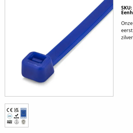
SKU
Eenh
Onze 
eerst
zilve