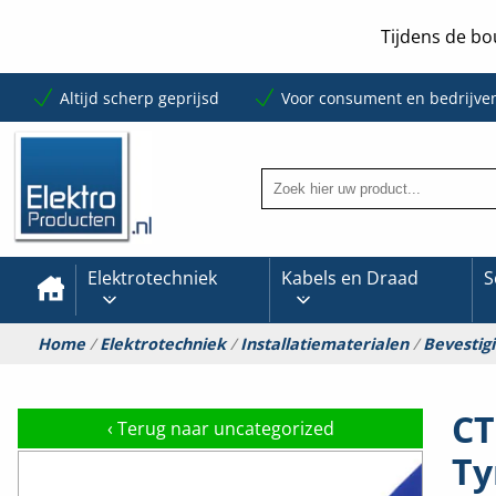
Tijdens de bo
Altijd scherp geprijsd
Voor consument en bedrijve
Elektrotechniek
Kabels en Draad
S
Home
/
Elektrotechniek
/
Installatiematerialen
/
Bevestig
CT
‹
Terug naar uncategorized
Ty