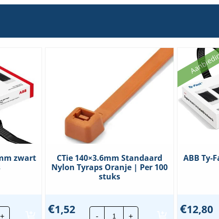
Aanbiedi
7mm zwart
CTie 140×3.6mm Standaard
ABB Ty-F
s
Nylon Tyraps Oranje | Per 100
stuks
€
€
1,52
12,80
CTie
+
-
+
140x3.6mm