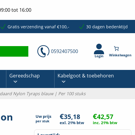
9:00 tot 16:00
Gratis verzending vanaf €100,-
30 dagen bedenktijd
0592407500
Login
Gereedschap
Kabelgoot & toebehoren
daard Nylon Tyraps blauw | Per 100 stuks
lon
€
€
35,18
42,57
Uw prijs
per
stuk
exl. 21% btw
inc. 21% btw