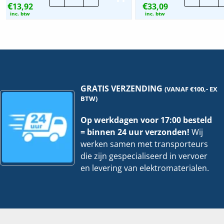
€
€
13,92
|
33,09
Fast
10mm
304
inc. btw
inc. btw
|
zwa
25
|
mtr
4+1
hoeveelheid
Grat
hoe
GRATIS VERZENDING
(VANAF €100,- EX
BTW)
Op werkdagen voor 17:00 besteld
= binnen 24 uur verzonden!
Wij
werken samen met transporteurs
die zijn gespecialiseerd in vervoer
en levering van elektromaterialen.