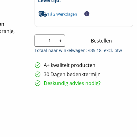
Levertijd:
1 á 2 Werkdagen
an
oranje,
CTie
-
+
Bestellen
780x9.0mm
Standaard
Totaal naar winkelwagen: €
35.18
excl. btw
Nylon
Tyraps
blauw
A+ kwaliteit producten
|
Per
30 Dagen bedenktermijn
100
stuks
Deskundig advies nodig?
hoeveelheid