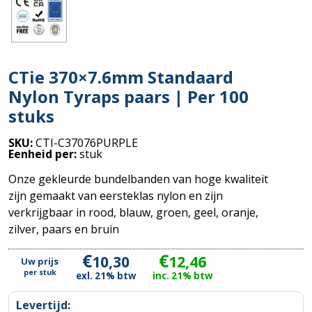
CTie 370×7.6mm Standaard
Nylon Tyraps paars | Per 100
stuks
SKU:
CTI-C37076PURPLE
Eenheid per:
stuk
Onze gekleurde bundelbanden van hoge kwaliteit
zijn gemaakt van eersteklas nylon en zijn
verkrijgbaar in rood, blauw, groen, geel, oranje,
zilver, paars en bruin
€
€
10,30
12,46
Uw prijs
per
stuk
exl. 21% btw
inc. 21% btw
Levertijd: