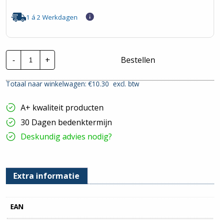
1 á 2 Werkdagen
CTie
-
+
Bestellen
370x7.6mm
Standaard
Nylon
Totaal naar winkelwagen: €
10.30
excl. btw
Tyraps
paars
|
A+ kwaliteit producten
Per
100
30 Dagen bedenktermijn
stuks
hoeveelheid
Deskundig advies nodig?
Extra informatie
EAN