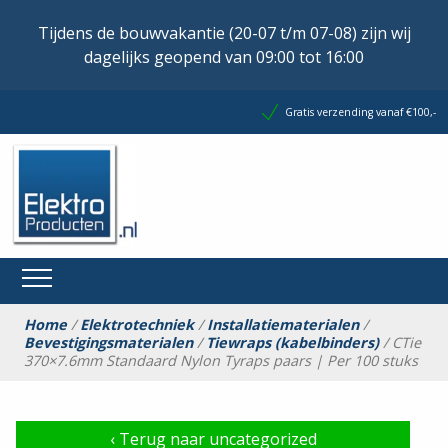
Tijdens de bouwvakantie (20-07 t/m 07-08) zijn wij
dagelijks geopend van 09:00 tot 16:00
Gratis verzending vanaf €100,-
Home
/
Elektrotechniek
/
Installatiematerialen
/
Bevestigingsmaterialen
/
Tiewraps (kabelbinders)
/ CTie
370×7.6mm Standaard Nylon Tyraps paars | Per 100 stuks
‹
Terug naar uncategorized