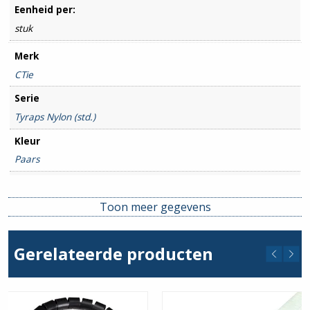
Eenheid per:
stuk
Merk
CTie
Serie
Tyraps Nylon (std.)
Kleur
Paars
Lengte
370mm
Toon meer gegevens
Breedte
7.6mm
Gerelateerde producten