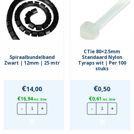
CTie 80×2.5mm
Spiraalbundelband
Standaard Nylon
Zwart | 12mm | 25 mtr
Tyraps wit | Per 100
stuks
€
€
14,00
0,50
€
€
16,94
0,61
inc. btw
inc. btw
Spiraalbundelband
CTie
-
+
-
+
Zwart
80x2.5mm
|
Standaard
12mm
Nylon
|
Tyraps
25
wit
mtr
|