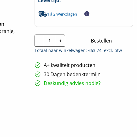
Levertijd:
1 á 2 Werkdagen
an
oranje,
CTie
-
+
Bestellen
1220x9.0mm
Standaard
Totaal naar winkelwagen: €
63.74
excl. btw
Nylon
Tyraps
geel
A+ kwaliteit producten
|
Per
30 Dagen bedenktermijn
100
stuks
Deskundig advies nodig?
hoeveelheid