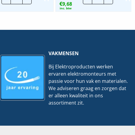
€
Standaard
9,68
|
Nylon
8mm
inc. btw
Tyraps
|
wit
25
|
mtr
Per
hoeveelheid
100
stuks
hoeveelheid
VAKMENSEN
Bij Elektroproducten werken
ervaren elektromonteurs met
passie voor hun vak en materialen.
We adviseren graag en zorgen dat
er alleen kwaliteit in ons
assortiment zit.