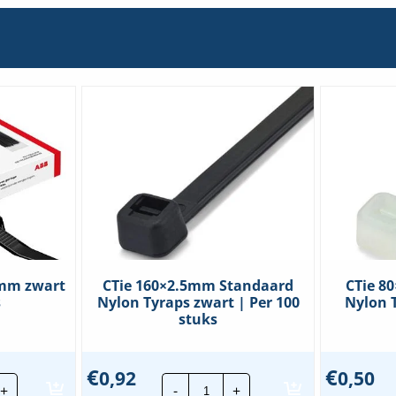
7mm zwart
CTie 160×2.5mm Standaard
CTie 8
s
Nylon Tyraps zwart | Per 100
Nylon T
stuks
€
€
0,92
0,50
CTie
+
-
+
160x2.5mm