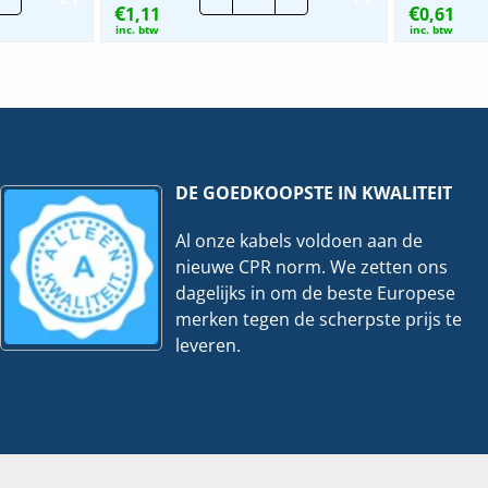
€
€
1,11
Standaard
0,61
x4.7mm
Nylon
inc. btw
inc. btw
rt
Tyraps
zwart
|
is
Per
veelheid
100
stuks
hoeveelheid
DE GOEDKOOPSTE IN KWALITEIT
Al onze kabels voldoen aan de
nieuwe CPR norm. We zetten ons
dagelijks in om de beste Europese
merken tegen de scherpste prijs te
leveren.