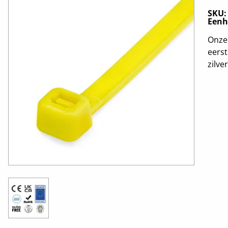
SKU
Eenh
Onze 
eerst
zilve