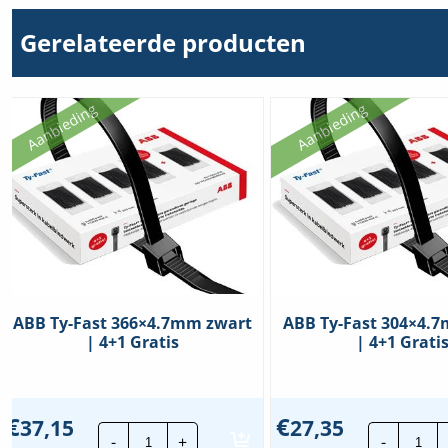
Gerelateerde producten
Aanbieding
Aanbieding
ABB Ty-Fast 366×4.7mm zwart
ABB Ty-Fast 304×4.
| 4+1 Gratis
| 4+1 Grati
€
€
37,15
27,35
ABB
ABB
-
+
-
Ty-
Ty-