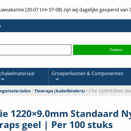
uwvakantie (20-07 t/m 07-08) zijn wij dagelijks geopend van 0
n
chakelmateriaal
Groepenkasten & Componenten
ingsmaterialen
/
Tiewraps (kabelbinders)
/ CTie 1220×9.0mm Stan
ie 1220×9.0mm Standaard N
raps geel | Per 100 stuks