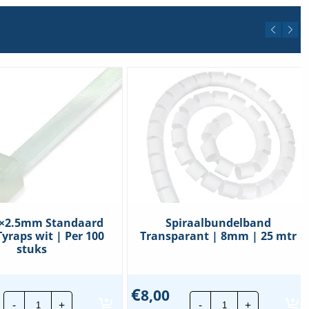
0×2.5mm Standaard
Spiraalbundelband
yraps wit | Per 100
Transparant | 8mm | 25 mtr
stuks
€
8,00
CTie
Spiraalbundelb
-
+
-
+
80x2.5mm
Transparant