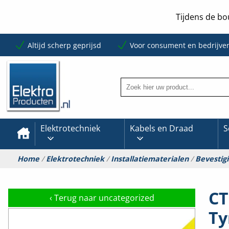
Tijdens de bo
Altijd scherp geprijsd
Voor consument en bedrijve
Elektrotechniek
Kabels en Draad
S
Home
/
Elektrotechniek
/
Installatiematerialen
/
Bevestig
CT
‹
Terug naar uncategorized
Ty