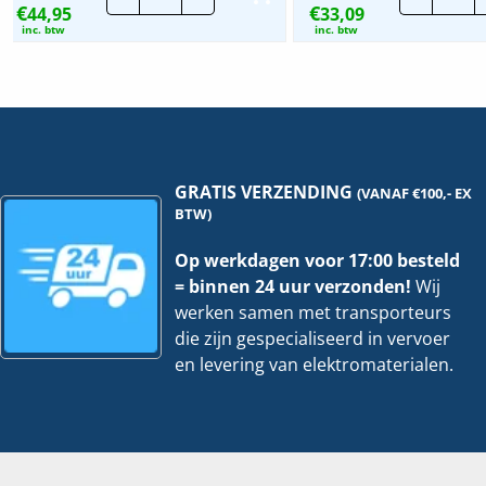
€
€
44,95
Fast
33,09
Fast
366x4.7mm
304
inc. btw
inc. btw
zwart
zwa
|
|
4+1
4+1
Gratis
Grat
hoeveelheid
hoe
GRATIS VERZENDING
(VANAF €100,- EX
BTW)
Op werkdagen voor 17:00 besteld
= binnen 24 uur verzonden!
Wij
werken samen met transporteurs
die zijn gespecialiseerd in vervoer
en levering van elektromaterialen.