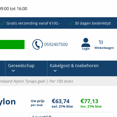
9:00 tot 16:00
Gratis verzending vanaf €100,-
30 dagen bedenktijd
0592407500
Login
Gereedschap
Kabelgoot & toebehoren
daard Nylon Tyraps geel | Per 100 stuks
ylon
€
€
63,74
77,13
Uw prijs
per
stuk
exl. 21% btw
inc. 21% btw