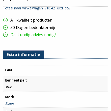
Stokschroef
|
Totaal naar winkelwagen: €
10.42
excl. btw
EPDM
-
&
A+ kwaliteit producten
Bitumendak
|
30 Dagen bedenktermijn
M12x300mm
hoeveelheid
Deskundig advies nodig?
Extra informatie
EAN
Eenheid per:
stuk
Merk
Esdec