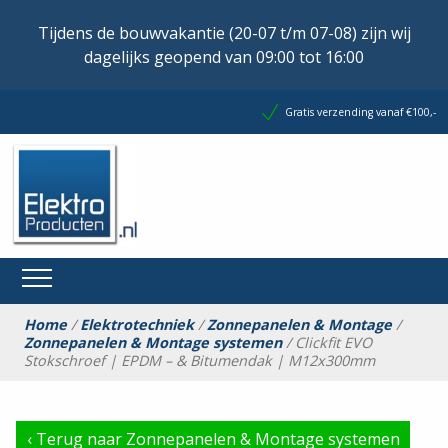
Tijdens de bouwvakantie (20-07 t/m 07-08) zijn wij
dagelijks geopend van 09:00 tot 16:00
Gratis verzending vanaf €100,-
Home
/
Elektrotechniek
/
Zonnepanelen & Montage
/
Zonnepanelen & Montage systemen
/ Clickfit EVO
Stokschroef | EPDM – & Bitumendak | M12x300mm
‹
Terug naar Zonnepanelen & Montage systemen