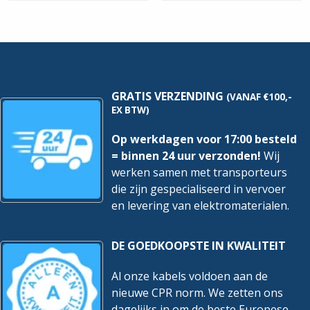
Bitumendak
grijs
|
hoeveelheid
M10x200mm
hoeveelheid
GRATIS VERZENDING
(VANAF €100,-
EX BTW)
Op werkdagen voor 17:00 besteld
= binnen 24 uur verzonden!
Wij
werken samen met transporteurs
die zijn gespecialiseerd in vervoer
en levering van elektromaterialen.
DE GOEDKOOPSTE IN KWALITEIT
Al onze kabels voldoen aan de
nieuwe CPR norm. We zetten ons
dagelijks in om de beste Europese