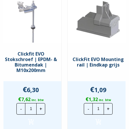
Clickfit EVO
Stokschroef | EPDM- &
ClickFit EVO Mounting
Bitumendak |
rail | Eindkap grijs
M10x200mm
€
€
6,30
1,09
€
€
7,62
1,32
inc. btw
inc. btw
Clickfit
ClickFit
-
+
-
+
EVO
EVO
Stokschroef
Mounting
|
rail
EPDM-
|
&
Eindkap