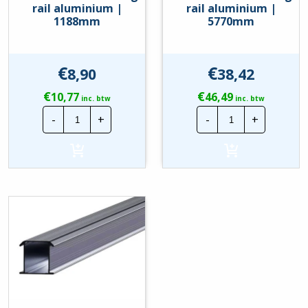
rail aluminium |
rail aluminium |
1188mm
5770mm
€
€
8,90
38,42
€
€
10,77
46,49
inc. btw
inc. btw
ClickFit
ClickFit
-
+
-
+
EVO
EVO
Mounting
Mounting
rail
rail
aluminium
aluminium
|
|
1188mm
5770mm
hoeveelheid
hoeveelheid