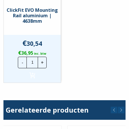
ClickFit EVO Mounting
Rail aluminium |
4638mm
€
30,54
€
36,95
inc. btw
ClickFit
-
+
EVO
Mounting
Rail
aluminium
|
4638mm
hoeveelheid
Gerelateerde producten