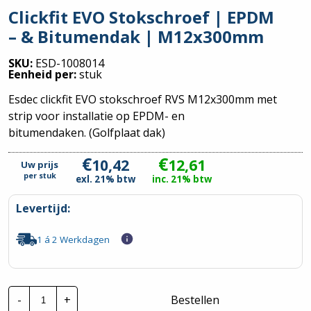
Clickfit EVO Stokschroef | EPDM
– & Bitumendak | M12x300mm
SKU:
ESD-1008014
Eenheid per:
stuk
Esdec clickfit EVO stokschroef RVS M12x300mm met
strip voor installatie op EPDM- en
bitumendaken. (Golfplaat dak)
€
€
10,42
12,61
Uw prijs
per
stuk
exl. 21% btw
inc. 21% btw
Levertijd:
1 á 2 Werkdagen
Clickfit
-
+
Bestellen
EVO