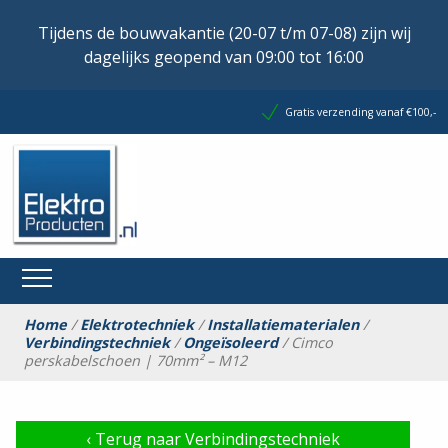
Tijdens de bouwvakantie (20-07 t/m 07-08) zijn wij
dagelijks geopend van 09:00 tot 16:00
Gratis verzending vanaf €100,-
Home
/
Elektrotechniek
/
Installatiematerialen
/
Verbindingstechniek
/
Ongeïsoleerd
/ Cimco
perskabelschoen | 70mm² – M12
‹
Terug naar Verbindingstechniek