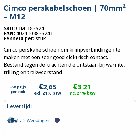
Cimco perskabelschoen | 70mm²
– M12
SKU:
CIM-183524
EAN:
4021103835241
Eenheid per:
stuk
Cimco perskabelschoen om krimpverbindingen te
maken met een zeer goed elektrisch contact.
Bestand tegen de krachten die ontstaan bij warmte,
trilling en trekweerstand.
€
€
2,65
3,21
Uw prijs
per
stuk
exl. 21% btw
inc. 21% btw
Levertijd:
1 á 2 Werkdagen