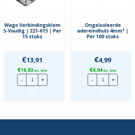
Wago Verbindingsklem
Ongeïsoleerde
5-Voudig | 221-615 | Per
adereindhuls 4mm² |
15 stuks
Per 100 stuks
€
€
13,91
4,99
€
€
16,83
6,04
inc. btw
inc. btw
Wago
Ongeïsoleerd
-
+
-
+
Verbindingsklem
adereindhuls
5-
4mm²
Voudig
|
|
Per
221-
100
615
stuks
|
hoeveelheid
Per
15
stuks
hoeveelheid