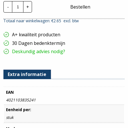
Cimco
-
+
Bestellen
perskabelschoen
|
70mm²
Totaal naar winkelwagen: €
2.65
excl. btw
-
M12
hoeveelheid
A+ kwaliteit producten
30 Dagen bedenktermijn
Deskundig advies nodig?
Extra informatie
EAN
4021103835241
Eenheid per:
stuk