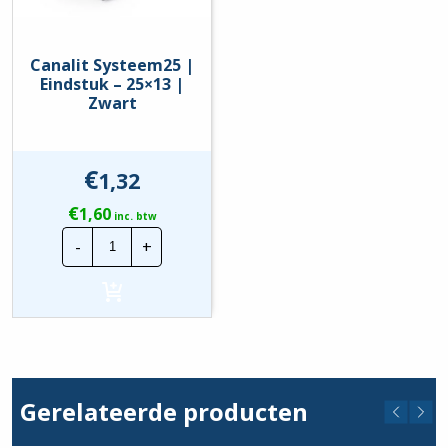
Canalit Systeem25 |
Eindstuk – 25×13 |
Zwart
€
1,32
€
1,60
inc. btw
Canalit
-
+
Systeem25
|
Eindstuk
-
25x13
|
Zwart
hoeveelheid
Gerelateerde producten