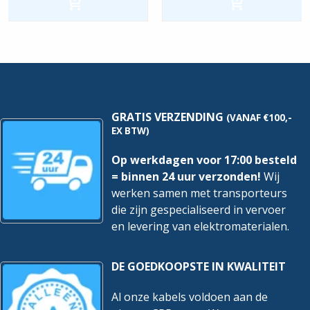
Stuk
-
-
25x13
25x13
|
|
Wit
Creme
hoeveelheid
hoeveelheid
GRATIS VERZENDING
(VANAF €100,-
EX BTW)
Op werkdagen voor 17:00 besteld
= binnen 24 uur verzonden!
Wij
werken samen met transporteurs
die zijn gespecialiseerd in vervoer
en levering van elektromaterialen.
DE GOEDKOOPSTE IN KWALITEIT
Al onze kabels voldoen aan de