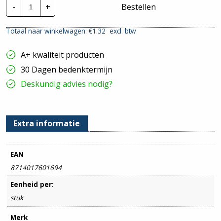
Canalit
-
+
Bestellen
Systeem25
|
Verloopmof
Totaal naar winkelwagen: €
1.32
excl. btw
(16mm)
-
25x13
A+ kwaliteit producten
|
Zwart
30 Dagen bedenktermijn
hoeveelheid
Deskundig advies nodig?
Extra informatie
EAN
8714017601694
Eenheid per:
stuk
Merk