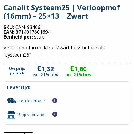
Canalit Systeem25 | Verloopmof
(16mm) – 25×13 | Zwart
SKU:
CAN-934061
EAN:
8714017601694
Eenheid per:
stuk
Verloopmof in de kleur Zwart t.b.v. het canalit
“systeem25”
€
€
1,32
1,60
Uw prijs
per
stuk
exl. 21% btw
inc. 21% btw
Levertijd:
Direct leverbaar
15 op voorraad