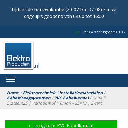
Tijdens de bouwvakantie (20-07 t/m 07-08) zijn wij
dagelijks geopend van 09:00 tot 16:00
Gratis verzending vanaf €100,-
Home
/
Elektrotechniek
/
Installatiematerialen
/
Kabeldraagsystemen
/
PVC Kabelkanaal
/ Canalit
Systeem25 | Verloopmof (16mm) – 25×13 | Zwart
‹
Terug naar PVC Kabelkanaal