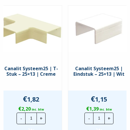
Canalit Systeem25 | T-
Canalit Systeem25 |
Stuk – 25×13 | Creme
Eindstuk – 25×13 | Wit
€
€
1,82
1,15
€
€
2,20
1,39
inc. btw
inc. btw
Canalit
Canalit
-
+
-
+
Systeem25
Systeem25
|
|
T-
Eindstuk