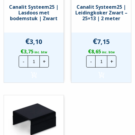
Canalit Systeem25 |
Canalit Systeem25 |
Lasdoos met
Leidingkoker Zwart –
bodemstuk | Zwart
25×13 | 2 meter
€
€
3,10
7,15
€
€
3,75
8,65
inc. btw
inc. btw
Canalit
Canalit
-
+
-
+
Systeem25
Systeem25
|
|
Lasdoos
Leidingkoker
met
Zwart
bodemstuk
-
|
25x13
Zwart
|
hoeveelheid
2
meter
hoeveelheid