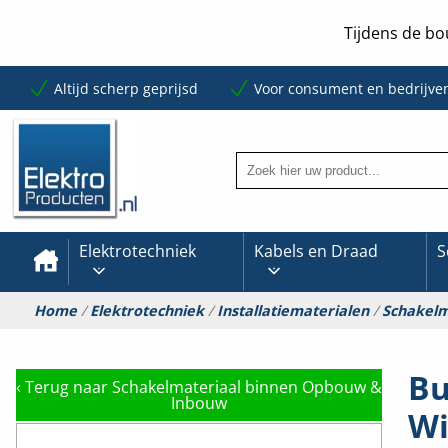
Tijdens de bo
Altijd scherp geprijsd
Voor consument en bedrijve
Elektrotechniek
Kabels en Draad
S
Home
/
Elektrotechniek
/
Installatiematerialen
/
Schakelm
Bu
‹
Terug naar Schakelmateriaal binnen Opbouw &
Inbouw
Wi