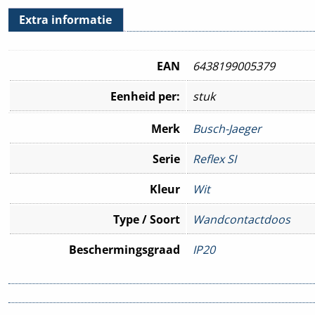
Extra informatie
EAN
6438199005379
Eenheid per:
stuk
Merk
Busch-Jaeger
Serie
Reflex SI
Kleur
Wit
Type / Soort
Wandcontactdoos
Beschermingsgraad
IP20
Montagewijze
Inbouw