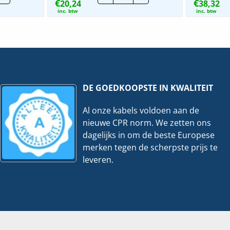
€
€
000
20,24
Balance
38,32
SI
inc. btw
inc. btw
esch.
|
Afdekraam
5V
D+RA
-
Wit
me
|
1725-
1/5/2300
914
J
hoeveelheid
DE GOEDKOOPSTE IN KWALITEIT
veelheid
Al onze kabels voldoen aan de
nieuwe CPR norm. We zetten ons
dagelijks in om de beste Europese
merken tegen de scherpste prijs te
leveren.