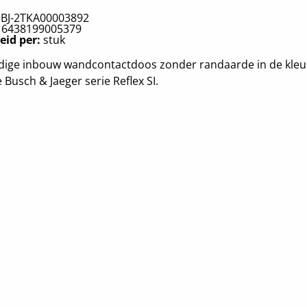
:
BJ-2TKA00003892
:
6438199005379
eid per:
stuk
dige inbouw wandcontactdoos zonder randaarde in de kleur 
e Busch & Jaeger serie Reflex SI.