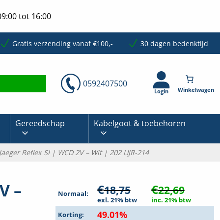
9:00 tot 16:00
Gratis verzending vanaf €100,-
30 dagen bedenktijd
0592407500
Login
Gereedschap
Kabelgoot & toebehoren
Jaeger Reflex SI | WCD 2V – Wit | 202 UJR-214
V –
€
€
18,75
22,69
Normaal:
exl. 21% btw
inc. 21% btw
49.01%
Korting: