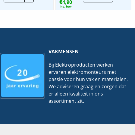
€
BD2000
4,90
Balance
|
SI
inc. btw
Wisselsch.
|
2x
Centr.
WCD+RA
Plaat
-
2x
Wit
RJ45
|
-
2601/6/2300/2
Wit
EAPJW
|
hoeveelheid
1803-
VAKMENSEN
02-
914
Bij Elektroproducten werken
hoeveelheid
ervaren elektromonteurs met
passie voor hun vak en materialen.
We adviseren graag en zorgen dat
er alleen kwaliteit in ons
assortiment zit.