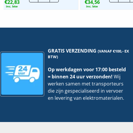
€
€
22,83
|
34,56
BD2
Trekschakelaar
|
inc. btw
inc. btw
wissel
Seri
|
2V
2610/6
-
UC
WC
hoeveelheid
-
Cre
|
260
EAP
GRATIS VERZENDING
(VANAF €100,- EX
hoe
BTW)
Op werkdagen voor 17:00 besteld
= binnen 24 uur verzonden!
Wij
werken samen met transporteurs
die zijn gespecialiseerd in vervoer
en levering van elektromaterialen.