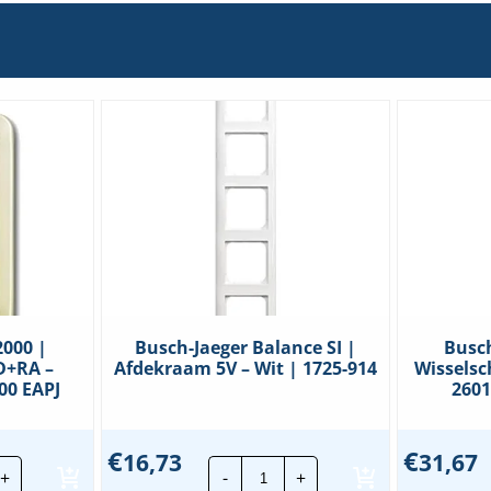
2000 |
Busch-Jaeger Balance SI |
Busch
D+RA –
Afdekraam 5V – Wit | 1725-914
Wisselsc
00 EAPJ
2601
€
€
16,73
31,67
ch
Busch-
+
-
+
ger
Jaeger