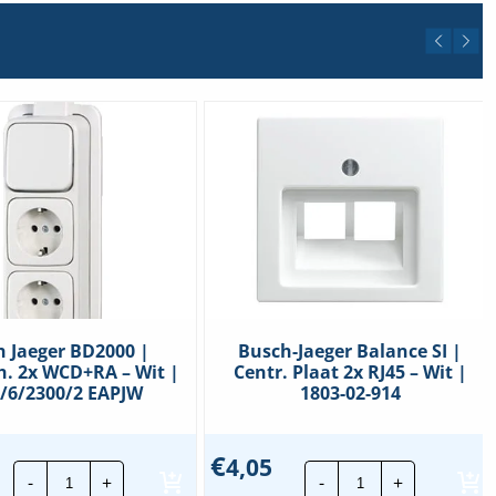
 Jaeger BD2000 |
Busch-Jaeger Balance SI |
h. 2x WCD+RA – Wit |
Centr. Plaat 2x RJ45 – Wit |
/6/2300/2 EAPJW
1803-02-914
€
4,05
Busch
Busch-
-
+
-
+
Jaeger
Jaeger