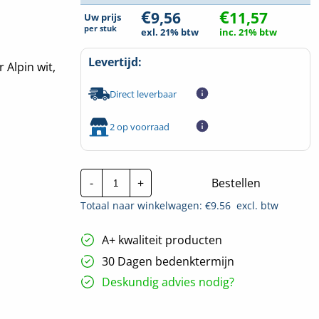
€
€
9,56
11,57
Uw prijs
per
stuk
exl. 21% btw
inc. 21% btw
Levertijd:
Alpin wit,
Direct leverbaar
2 op voorraad
Busch-
-
+
Bestellen
Jaeger
Reflex
Totaal naar winkelwagen: €
9.56
excl. btw
SI
|
WCD
A+ kwaliteit producten
2V
-
30 Dagen bedenktermijn
Wit
|
Deskundig advies nodig?
202
UJR-
214