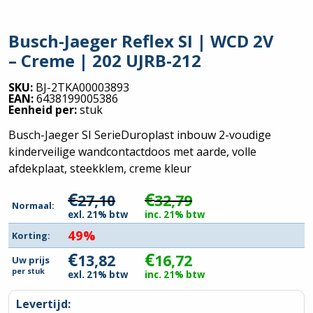
Busch-Jaeger Reflex SI | WCD 2V
– Creme | 202 UJRB-212
SKU:
BJ-2TKA00003893
EAN:
6438199005386
Eenheid per:
stuk
Busch-Jaeger SI SerieDuroplast inbouw 2-voudige
kinderveilige wandcontactdoos met aarde, volle
afdekplaat, steekklem, creme kleur
€
€
27,10
32,79
Normaal:
exl. 21% btw
inc. 21% btw
49%
Korting:
€
€
13,82
16,72
Uw prijs
per
stuk
exl. 21% btw
inc. 21% btw
Levertijd: