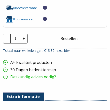
Direct leverbaar
8 op voorraad
Busch-
-
+
Bestellen
Jaeger
Reflex
SI
Totaal naar winkelwagen: €
13.82
excl. btw
|
WCD
2V
A+ kwaliteit producten
-
Creme
30 Dagen bedenktermijn
|
202
Deskundig advies nodig?
UJRB-
212
hoeveelheid
Extra informatie