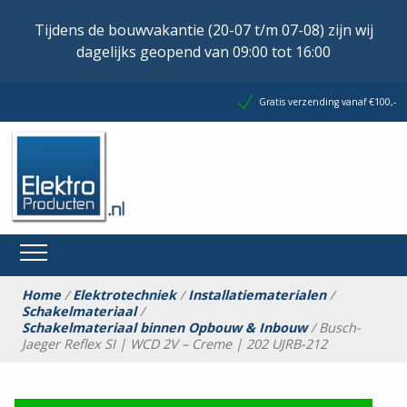
Tijdens de bouwvakantie (20-07 t/m 07-08) zijn wij
dagelijks geopend van 09:00 tot 16:00
Gratis verzending vanaf €100,-
Home
/
Elektrotechniek
/
Installatiematerialen
/
Schakelmateriaal
/
Schakelmateriaal binnen Opbouw & Inbouw
/ Busch-
Jaeger Reflex SI | WCD 2V – Creme | 202 UJRB-212