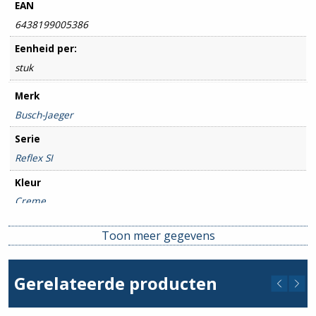
EAN
6438199005386
Eenheid per:
stuk
Merk
Busch-Jaeger
Serie
Reflex SI
Kleur
Creme
Type / Soort
Toon meer gegevens
Wandcontactdoos
Beschermingsgraad
Gerelateerde producten
IP20
Montagewijze