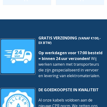
|
Standen
Comfortschak.
-
-
Creme
Wit
|
|
2711
64765-
UCDRL-
914
212
hoeveelheid
hoeveelheid
GRATIS VERZENDING
(VANAF €100,-
EX BTW)
Op werkdagen voor 17:00 besteld
= binnen 24 uur verzonden!
Wij
werken samen met transporteurs
die zijn gespecialiseerd in vervoer
en levering van elektromaterialen.
DE GOEDKOOPSTE IN KWALITEIT
Al onze kabels voldoen aan de
nieuwe CPR norm. We zetten ons