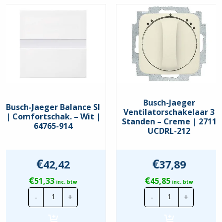
Inbouw
Busch-Jaeger
Busch-Jaeger Balance SI
Ventilatorschakelaar 3
| Comfortschak. – Wit |
Standen – Creme | 2711
64765-914
UCDRL-212
€
€
42,42
37,89
€
€
51,33
45,85
inc. btw
inc. btw
Busch-
Busch-
-
+
-
+
Jaeger
Jaeger
Balance
Ventilatorsch
SI
3