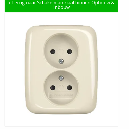
‹
Terug naar Schakelmateriaal binnen Opbouw &
Inbouw