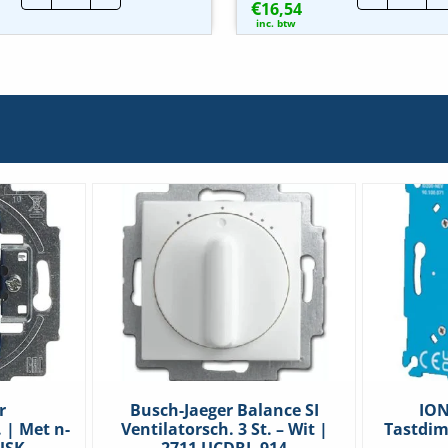
€
IP44
16,54
IP44
|
|
inc. btw
Jaloezie
Jaloez
schakel.
schak
2V
2V
-
-
Antraciet
Alpin
|
Wit
2126-
|
35
2126-
hoeveelheid
34
hoeve
rk)
r
Busch-Jaeger Balance SI
ION
 | Met n-
Ventilatorsch. 3 St. – Wit |
Tastdim
USK
2711 UCDRL-914