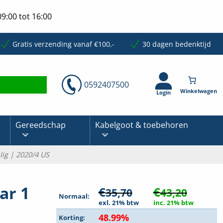
9:00 tot 16:00
Gratis verzending vanaf €100,-
30 dagen bedenktijd
0592407500
Login
Gereedschap
Kabelgoot & toebehoren
lig | 2020/4 US
ar 1
€
€
35,70
43,20
Normaal:
exl. 21% btw
inc. 21% btw
48.99%
Korting: