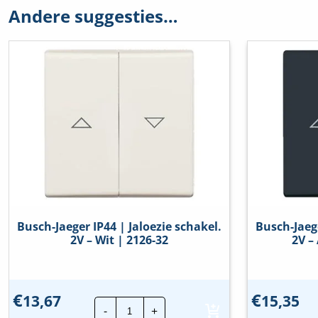
Andere suggesties…
Aantal polen
1
Aantal toetsen
2
Bevestigingswijze
Klauw-/schroef
Compatible met Amazon Alexa
Nee
Compatible met Apple HomeKit
Nee
Compatible met Google Assistant
Nee
Elektronisch bedienbaar
Nee
Busch-Jaeger IP44 | Jaloezie schakel.
Busch-Jaege
Geschikt voor beschermingsgraad (IP)
IP21
2V – Wit | 2126-32
2V –
Halogeenvrij
Ja
€
€
Kleur
Blauw
13,67
15,35
Busch-
-
+
Jaeger