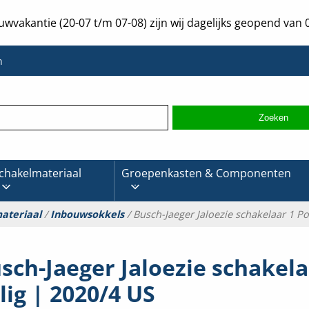
uwvakantie (20-07 t/m 07-08) zijn wij dagelijks geopend van 0
n
chakelmateriaal
Groepenkasten & Componenten
ateriaal
/
Inbouwsokkels
/ Busch-Jaeger Jaloezie schakelaar 1 Po
sch-Jaeger Jaloezie schakela
lig | 2020/4 US