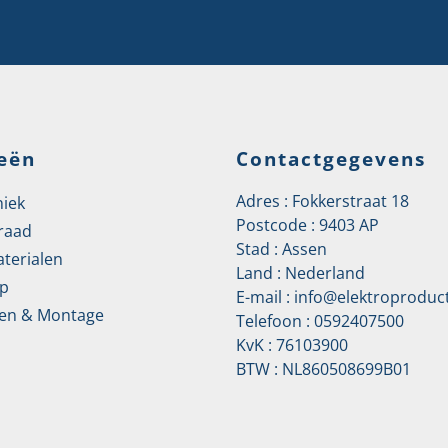
eën
Contactgegevens
Adres : Fokkerstraat 18
niek
Postcode : 9403 AP
raad
Stad : Assen
aterialen
Land : Nederland
p
E-mail :
info@elektroproduct
en & Montage
Telefoon :
0592407500
KvK : 76103900
BTW : NL860508699B01