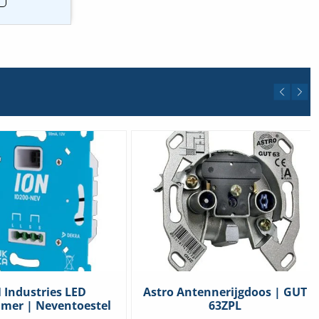
ie
el.
elheid
 Industries LED
Astro Antennerijgdoos | GUT
mer | Neventoestel
63ZPL