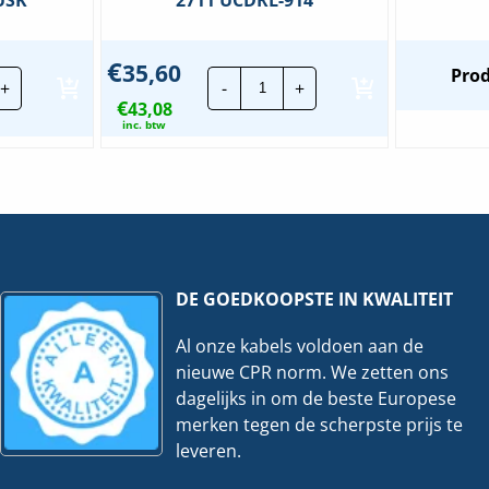
€
35,60
ch-
Busch-
Prod
+
-
+
ger
Jaeger
€
controleschakel.
43,08
Balance
SI
inc. btw
Ventilatorsch.
3
m
St.
-
0/6USK
Wit
veelheid
|
2711
UCDRL-
914
DE GOEDKOOPSTE IN KWALITEIT
hoeveelheid
Al onze kabels voldoen aan de
nieuwe CPR norm. We zetten ons
dagelijks in om de beste Europese
merken tegen de scherpste prijs te
leveren.