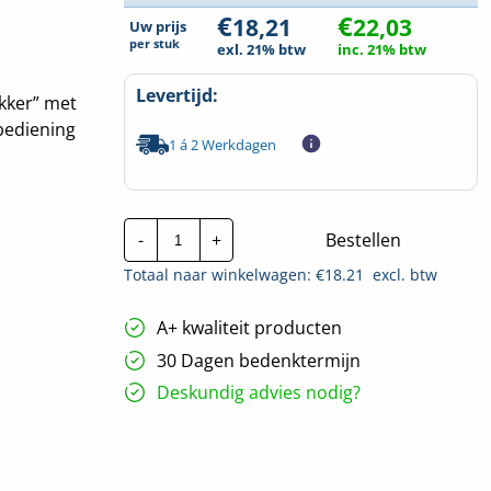
€
€
18,21
22,03
Uw prijs
per
stuk
exl. 21% btw
inc. 21% btw
Levertijd:
ukker” met
bediening
1 á 2 Werkdagen
Busch-
-
+
Bestellen
Jaeger
Jaloezie
Totaal naar winkelwagen: €
18.21
excl. btw
schakelaar
1
Polig
A+ kwaliteit producten
|
2020/4
30 Dagen bedenktermijn
US
hoeveelheid
Deskundig advies nodig?