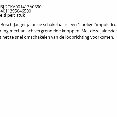
:
BJ-2CKA001413A0590
:
4011395046500
eid per:
stuk
Busch-Jaeger jaloezie schakelaar is een 1-polige “impulsdr
rling mechanisch vergrendelde knoppen. Met deze jaloezie
 het te snel omschakelen van de looprichting voorkomen.