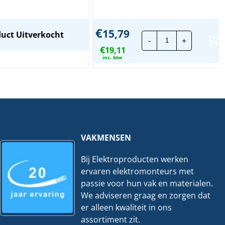
€
15,79
Astro
uct Uitverkocht
-
+
Antennerijgdo
€
19,11
|
GUT
inc. btw
63ZPL
hoeveelheid
VAKMENSEN
Bij Elektroproducten werken
ervaren elektromonteurs met
passie voor hun vak en materialen.
We adviseren graag en zorgen dat
er alleen kwaliteit in ons
assortiment zit.