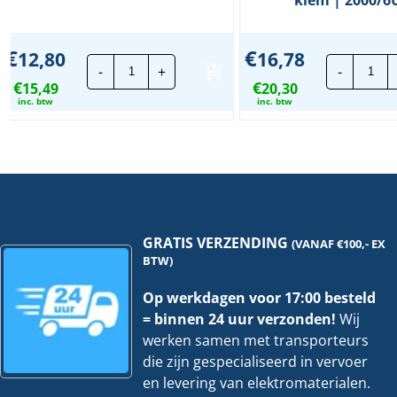
Uitvoering oppervlakte
Mat
€
€
12,80
16,78
Busch-
Bus
-
+
-
Food Contact Material
Nee
Jaeger
Jae
€
€
15,49
Kruisschakelaar
20,30
Wip
|
|
inc. btw
inc. btw
Fabrikant
Busch-Jaeger
2000/7/
Met
US-
n-
506
kle
hoeveelheid
|
200
hoe
GRATIS VERZENDING
(VANAF €100,- EX
BTW)
Op werkdagen voor 17:00 besteld
= binnen 24 uur verzonden!
Wij
werken samen met transporteurs
die zijn gespecialiseerd in vervoer
en levering van elektromaterialen.