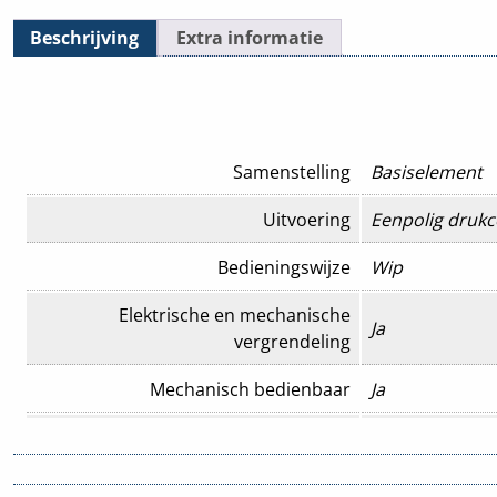
Beschrijving
Extra informatie
Samenstelling
Basiselement
Uitvoering
Eenpolig drukc
Bedieningswijze
Wip
Elektrische en mechanische
Ja
vergrendeling
Mechanisch bedienbaar
Ja
Aantal modules (bij modulair systeem)
0
Aantal polen
1-polig