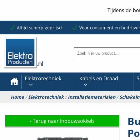
Tijdens de bo
Altijd scherp geprijsd
Voor consument en bedrijve
Elektrotechniek
Kabels en Draad
S
Home
/
Elektrotechniek
/
Installatiematerialen
/
Schakelm
Bu
‹
Terug naar Inbouwsokkels
Po