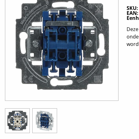
SKU
EAN
Eenh
Deze 
onde
wordt