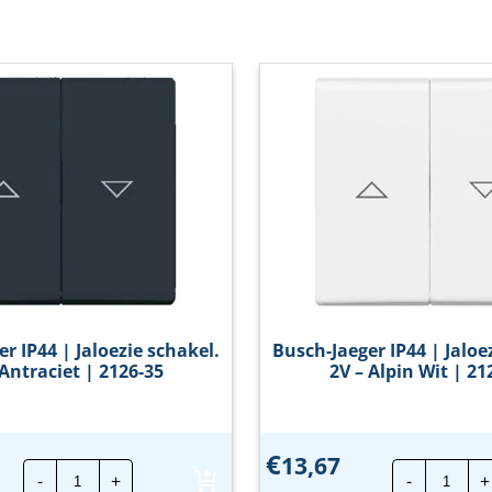
bevestiging
r IP44 | Jaloezie schakel.
Busch-Jaeger IP44 | Jaloe
 Antraciet | 2126-35
2V – Alpin Wit | 21
€
13,67
Busch-
Busch
-
+
-
+
Jaeger
Jaege