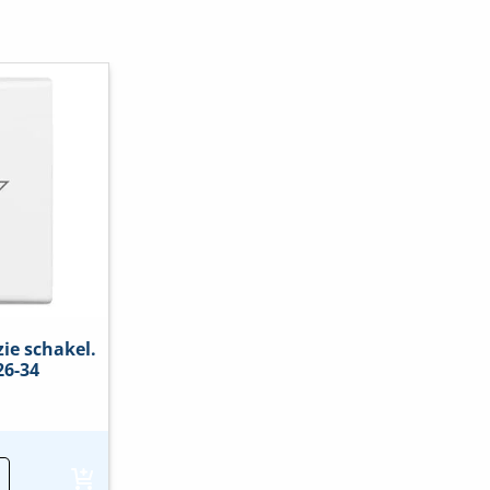
zie schakel.
26-34
-
r