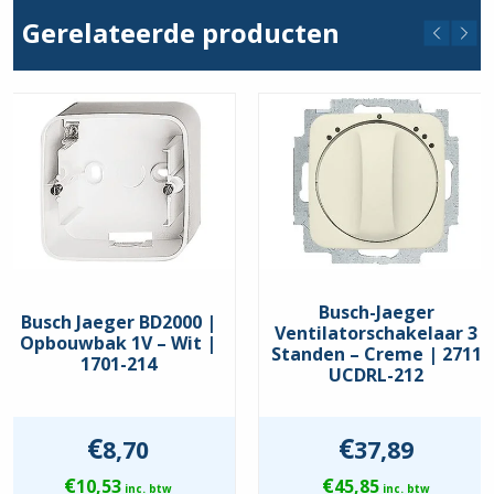
Beschermingsgraad
Gerelateerde producten
IP20
Montagewijze
Opbouw
Busch-Jaeger
Busch Jaeger BD2000 |
Ventilatorschakelaar 3
Opbouwbak 1V – Wit |
Standen – Creme | 2711
1701-214
UCDRL-212
€
€
8,70
37,89
€
€
10,53
45,85
inc. btw
inc. btw