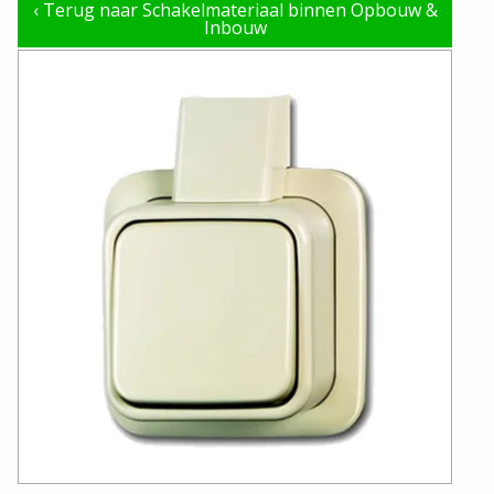
‹
Terug naar Schakelmateriaal binnen Opbouw &
Inbouw