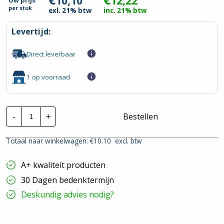
10,10
12,22
Uw prijs
per
stuk
exl. 21% btw
inc. 21% btw
Levertijd:
Direct leverbaar
1 op voorraad
Busch
-
+
Bestellen
Jaeger
BD2000
|
Totaal naar winkelwagen: €
10.10
excl. btw
Wisselschakel.
1V
-
A+ kwaliteit producten
Creme
|
30 Dagen bedenktermijn
2601/6
APJ
Deskundig advies nodig?
hoeveelheid