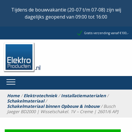
Tijdens de bouwvakantie (20-07 t/m 07-08) zijn wij
dagelijks geopend van 09:00 tot 16:00
Gratis verzending vanaf €100,-
Home
/
Elektrotechniek
/
Installatiematerialen
/
Schakelmateriaal
/
Schakelmateriaal binnen Opbouw & Inbouw
/ Busch
Jaeger BD2000 | Wisselschakel. 1V – Creme | 2601/6 APJ