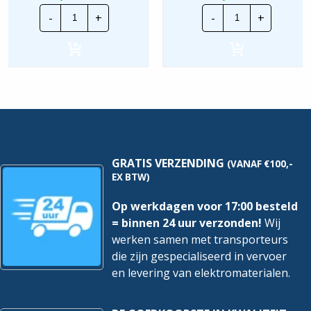
Busch
Busch-
-
+
-
+
Jaeger
Jaeger
BD2000
Ventilatorsch
|
3
Opbouwbak
Standen
1V
-
-
Creme
Wit
|
|
2711
1701-
UCDRL-
214
212
hoeveelheid
hoeveelheid
GRATIS VERZENDING
(VANAF €100,-
EX BTW)
Op werkdagen voor 17:00 besteld
= binnen 24 uur verzonden!
Wij
werken samen met transporteurs
die zijn gespecialiseerd in vervoer
en levering van elektromaterialen.