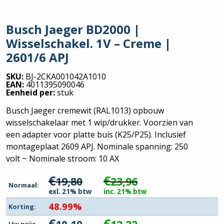
Busch Jaeger BD2000 |
Wisselschakel. 1V – Creme |
2601/6 APJ
SKU:
BJ-2CKA001042A1010
EAN:
4011395090046
Eenheid per:
stuk
Busch Jaeger cremewit (RAL1013) opbouw
wisselschakelaar met 1 wip/drukker. Voorzien van
een adapter voor platte buis (K25/P25). Inclusief
montageplaat 2609 APJ. Nominale spanning: 250
volt ~ Nominale stroom: 10 AX
€
€
19,80
23,96
Normaal:
exl. 21% btw
inc. 21% btw
48.99%
Korting:
€
€