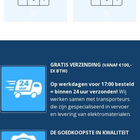
Jaeger
Jaeger
Balance
Balance
SI
SI
|
|
Afdekraam
Opbouwbak
4V
1V
-
-
Wit
Wit
|
|
1724-
1701-
914
914
hoeveelheid
hoeveelheid
GRATIS VERZENDING
(VANAF €100,-
EX BTW)
Op werkdagen voor 17:00 besteld
= binnen 24 uur verzonden!
Wij
werken samen met transporteurs
die zijn gespecialiseerd in vervoer
en levering van elektromaterialen.
DE GOEDKOOPSTE IN KWALITEIT