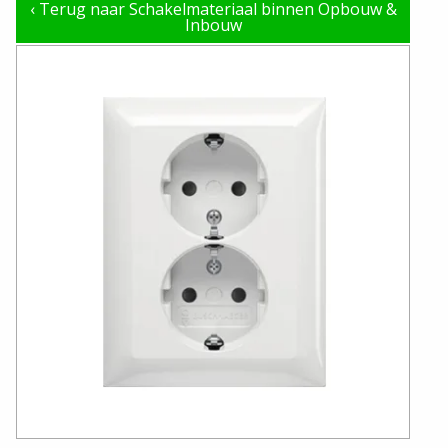
‹
Terug naar Schakelmateriaal binnen Opbouw &
Inbouw