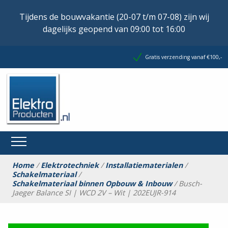
Tijdens de bouwvakantie (20-07 t/m 07-08) zijn wij
dagelijks geopend van 09:00 tot 16:00
Gratis verzending vanaf €100,-
Home
/
Elektrotechniek
/
Installatiematerialen
/
Schakelmateriaal
/
Schakelmateriaal binnen Opbouw & Inbouw
/ Busch-
Jaeger Balance SI | WCD 2V – Wit | 202EUJR-914