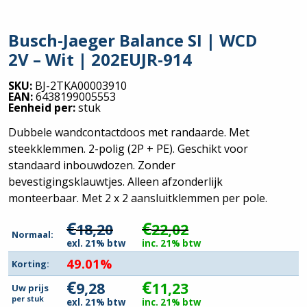
Busch-Jaeger Balance SI | WCD
2V – Wit | 202EUJR-914
SKU:
BJ-2TKA00003910
EAN:
6438199005553
Eenheid per:
stuk
Dubbele wandcontactdoos met randaarde. Met
steekklemmen. 2-polig (2P + PE). Geschikt voor
standaard inbouwdozen. Zonder
bevestigingsklauwtjes. Alleen afzonderlijk
monteerbaar. Met 2 x 2 aansluitklemmen per pole.
€
€
18,20
22,02
Normaal:
exl. 21% btw
inc. 21% btw
49.01%
Korting:
€
€
9,28
11,23
Uw prijs
per
stuk
exl. 21% btw
inc. 21% btw