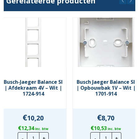
Gerelateerde producten
IP20
Montagewijze
Inbouw
Busch-Jaeger Balance SI
Busch Jaeger Balance SI
| Afdekraam 4V – Wit |
| Opbouwbak 1V – Wit |
1724-914
1701-914
€
€
10,20
8,70
€
€
12,34
10,53
inc. btw
inc. btw
Busch-
Busch
-
+
-
+