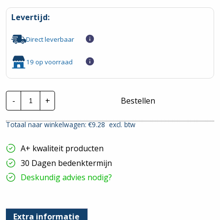
Levertijd:
Direct leverbaar
19 op voorraad
Busch-
-
+
Bestellen
Jaeger
Balance
SI
Totaal naar winkelwagen: €
9.28
excl. btw
|
WCD
2V
A+ kwaliteit producten
-
Wit
30 Dagen bedenktermijn
|
202EUJR-
Deskundig advies nodig?
914
hoeveelheid
Extra informatie