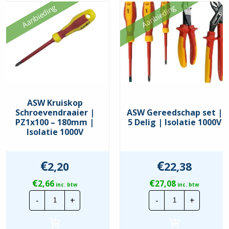
Aanbieding
Aanbieding
ASW Kruiskop
Schroevendraaier |
ASW Gereedschap set |
PZ1x100 – 180mm |
5 Delig | Isolatie 1000V
Isolatie 1000V
€
€
2,20
22,38
€
€
2,66
27,08
inc. btw
inc. btw
ASW
ASW
-
+
-
+
Kruiskop
Gereedschap
Schroevendraaier
set
|
|
PZ1x100
5