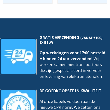
-
Delig
180mm
|
|
Isolatie
Isolatie
1000V
1000V
hoeveelheid
hoeveelheid
GRATIS VERZENDING
(VANAF €100,-
EX BTW)
Op werkdagen voor 17:00 besteld
= binnen 24 uur verzonden!
Wij
werken samen met transporteurs
die zijn gespecialiseerd in vervoer
en levering van elektromaterialen.
DE GOEDKOOPSTE IN KWALITEIT
Al onze kabels voldoen aan de
nieuwe CPR norm. We zetten ons