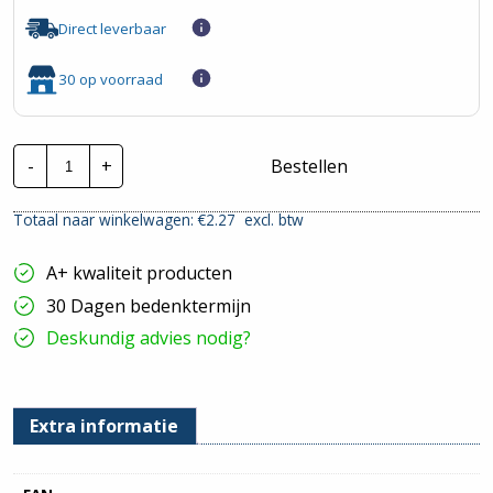
Direct leverbaar
30 op voorraad
ASW
-
+
Bestellen
Sleufschroevendraaier
|
1,0x5,5x125
Totaal naar winkelwagen: €
2.27
excl. btw
-
205mm
|
A+ kwaliteit producten
Isolatie
1000V
30 Dagen bedenktermijn
hoeveelheid
Deskundig advies nodig?
Extra informatie