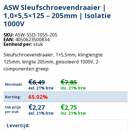
ASW Sleufschroevendraaier |
1,0×5,5×125 – 205mm | Isolatie
1000V
SKU:
ASW-SSD-1055-205
EAN:
4050623500834
Eenheid per:
stuk
Sleufschroevendraaier, 1×5,5mm, klinglengte
125mm, lengte 205mm, geïsoleerd 1000V, 2-
componenten greep
€
€
6,49
7,85
Normaal:
exl. 21% btw
inc. 21% btw
65.02%
Korting:
€
€
2,27
2,75
Uw prijs
per
stuk
exl. 21% btw
inc. 21% btw
Levertijd: