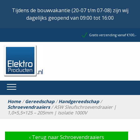
Tijdens de bouwvakantie (20-07 t/m 07-08) zijn wij
dagelijks geopend van 09:00 tot 16:00
Gratis verzending vanaf €100,-
Home
/
Gereedschap
/
Handgereedschap
/
Schroevendraaiers
/ ASW Sleufschroevendraaier |
1,0×5,5×125 – 205mm | Isolatie 1000V
‹
Terug naar Schroevendraaiers