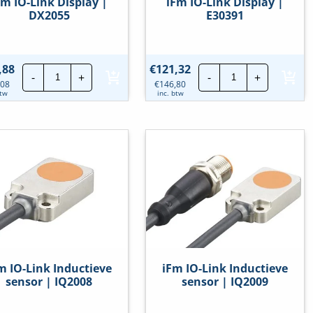
Fm IO-Link Display |
iFm IO-Link Display |
DX2055
E30391
iFm
iFm
,88
€
121,32
-
+
-
+
IO-
IO-
,08
€
146,80
Link
Link
btw
inc. btw
Display
Display
|
|
DX2055
E30391
hoeveelheid
hoeveelheid
m IO-Link Inductieve
iFm IO-Link Inductieve
sensor | IQ2008
sensor | IQ2009