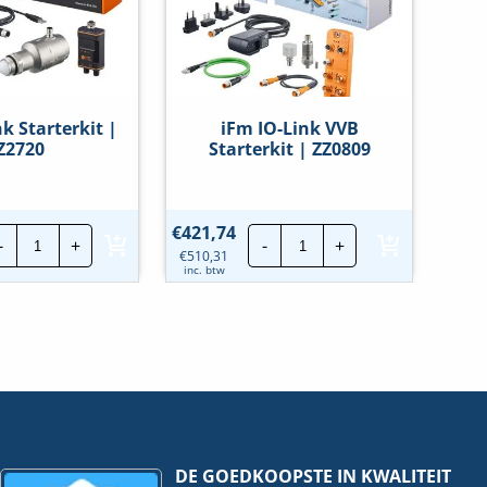
k Starterkit |
iFm IO-Link VVB
Z2720
Starterkit | ZZ0809
iFm
iFm
€
421,74
-
+
-
+
IO-
IO-
€
510,31
Link
Link
inc. btw
Starterkit
VVB
|
Starterkit
ZZ2720
|
hoeveelheid
ZZ0809
hoeveelheid
DE GOEDKOOPSTE IN KWALITEIT