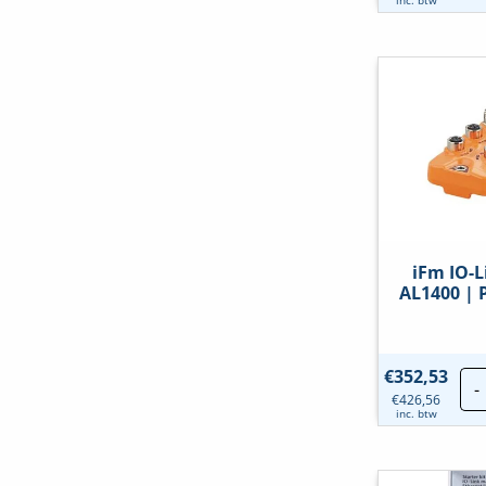
iFm IO-L
AL1400 | 
€
352,53
-
€
426,56
inc. btw