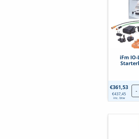
iFm IO-
Starter
€
361,53
-
€
437,45
inc. btw