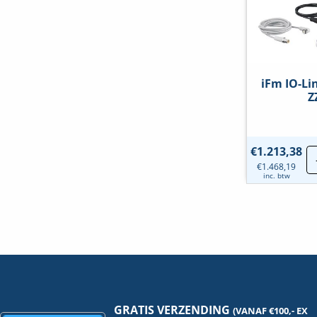
iFm IO-Lin
Z
€
1.213,38
€
1.468,19
inc. btw
GRATIS VERZENDING
(VANAF €100,- EX