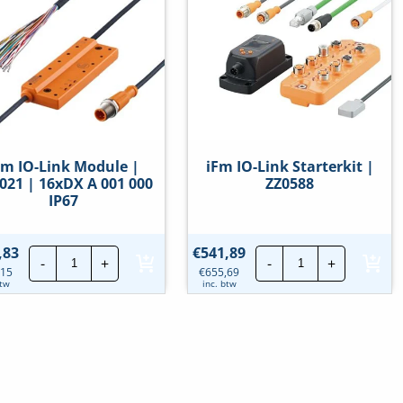
CL
hoeveelheid
EIP
8P
IP20
hoeveelheid
Fm IO-Link Module |
iFm IO-Link Starterkit |
021 | 16xDX A 001 000
ZZ0588
IP67
iFm
iFm
,83
€
541,89
-
+
-
+
IO-
IO-
,15
€
655,69
Link
Link
btw
inc. btw
Module
Starterkit
|
|
AL5021
ZZ0588
|
hoeveelheid
16xDX
A
001
000