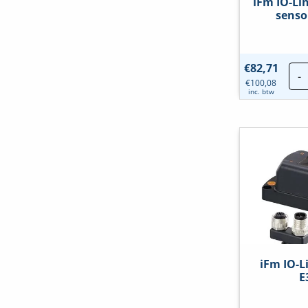
iFm IO-Li
senso
€
82,71
-
€
100,08
inc. btw
iFm IO-L
E