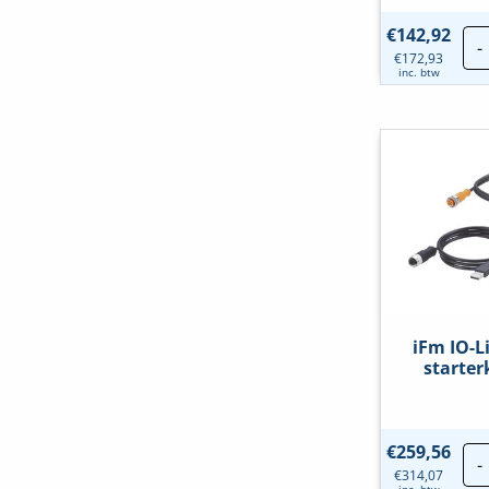
€
142,92
-
€
172,93
inc. btw
iFm IO-L
starter
€
259,56
-
€
314,07
inc. btw