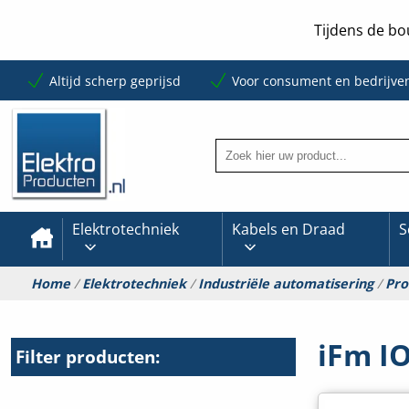
Tijdens de bo
Altijd scherp geprijsd
Voor consument en bedrijve
Elektrotechniek
Kabels en Draad
S
Home
/
Elektrotechniek
/
Industriële automatisering
/
Pro
iFm IO
Filter producten: