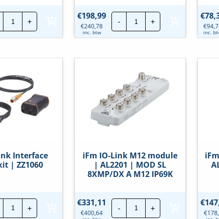
iFm
iFm
€
198,99
€
78,
+
-
+
IO-
IO-
€
240,78
€
94,7
Link
Link
inc. btw
inc. b
Display
Display
|
|
E30430
E30443
hoeveelheid
hoeveelheid
ink Interface
iFm IO-Link M12 module
iFm
kit | ZZ1060
| AL2201 | MOD SL
AL
8XMP/DX A M12 IP69K
iFm
iFm
€
331,11
€
147
+
-
+
IO-
IO-
€
400,64
€
178
Link
Link
inc. btw
inc. 