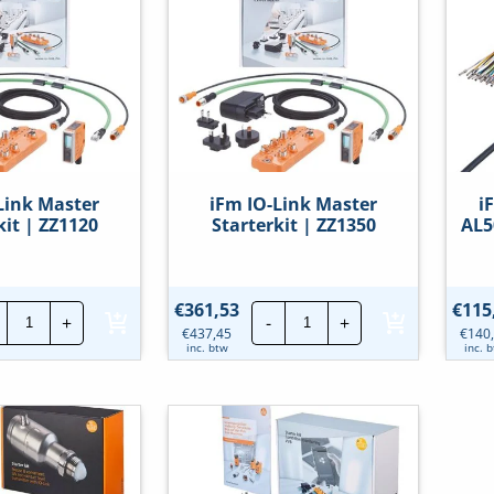
PFL
PFL
PN
PN
4P
4P
IP67
IP69K
hoeveelheid
hoeveelheid
Link Master
iFm IO-Link Master
i
kit | ZZ1120
Starterkit | ZZ1350
AL5
iFm
iFm
€
361,53
€
115
+
-
+
IO-
IO-
€
437,45
€
140
Link
Link
inc. btw
inc. 
Master
Master
Starterkit
Starterkit
|
|
ZZ1120
ZZ1350
hoeveelheid
hoeveelheid