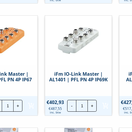
Interface
M12
starterkit
module
|
|
ZZ1060
AL2201
hoeveelheid
|
MOD
SL
8XMP/DX
A
M12
IP69K
hoeveelheid
ink Master |
iFm IO-Link Master |
i
PFL PN 4P IP67
AL1401 | PFL PN 4P IP69K
AL
iFm
iFm
€
402,93
€
427
+
-
+
IO-
IO-
€
487,55
€
517
Link
Link
inc. btw
inc. 
Master
Master
|
|
AL1400
AL1401
|
|