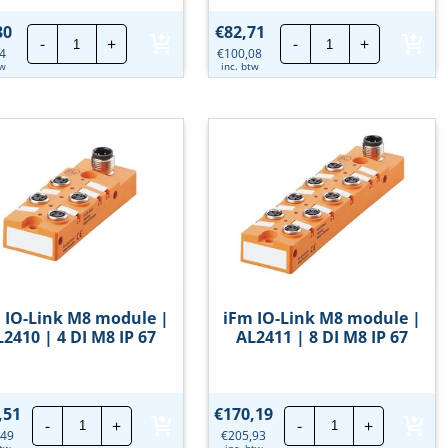
iFm
iFm
30
€
82,71
-
+
-
+
IO-
IO-
4
€
100,08
Link
Link
tw
inc. btw
Inductieve
Inductieve
sensor
sensor
|
|
IQ2008
IQ2009
hoeveelheid
hoeveelheid
 IO-Link M8 module |
iFm IO-Link M8 module |
2410 | 4 DI M8 IP 67
AL2411 | 8 DI M8 IP 67
iFm
iFm
,51
€
170,19
-
+
-
+
IO-
IO-
,49
€
205,93
Link
Link
btw
inc. btw