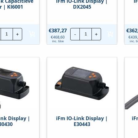
nk Capacitieve
iFm IO-Link Display |
i
r | KI6001
DX2045
iFm
iFm
€
387,27
€
362
+
-
+
IO-
IO-
€
468,60
€
439
Link
Link
inc. btw
inc. 
Capacitieve
Display
sensor
|
|
DX2045
KI6001
hoeveelheid
hoeveelheid
ink Display |
iFm IO-Link Display |
iF
30430
E30443