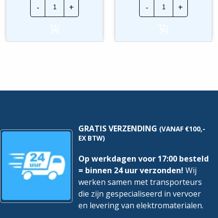
Kunststof
Wavin
-
+
-
+
Mantelbuis
Kabelbuis
|
|
75mm
75
Incl.
mm
Trekdraad
incl.
|
trekdraad
Rol
|
50
Rol
mtr
50
hoeveelheid
mtr
hoeveelheid
GRATIS VERZENDING
(VANAF €100,-
EX BTW)
Op werkdagen voor 17:00 besteld
= binnen 24 uur verzonden!
Wij
werken samen met transporteurs
die zijn gespecialiseerd in vervoer
en levering van elektromaterialen.