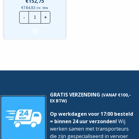
€
152,75
€
184,83
inc. btw
Wavin
-
+
Kabelbuis
|
50
mm
incl.
trekdraad
|
Rol
50
mtr
hoeveelheid
GRATIS VERZENDING
(VANAF €100,-
EX BTW)
Op werkdagen voor 17:00 besteld
= binnen 24 uur verzonden!
Wij
werken samen met transporteurs
die zijn gespecialiseerd in vervoer