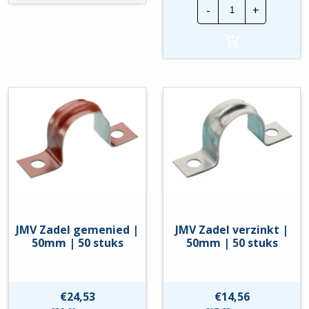
JMV
-
+
Zadel
gelakt
wit
|
50mm
|
50
stuks
hoeveelheid
JMV Zadel gemenied |
JMV Zadel verzinkt |
50mm | 50 stuks
50mm | 50 stuks
€
24,53
€
14,56