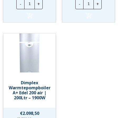
Dimplex
Dimplex
-
+
-
+
Warmtepompboiler
Warmtepompbo
A+
A+
Edel
Edel
100
150
air
air
|
|
100Ltr
150Ltr
-
-
1550W
1550W
hoeveelheid
hoeveelheid
Dimplex
Warmtepompboiler
A+ Edel 200 air |
200Ltr – 1900W
€
2.098,50