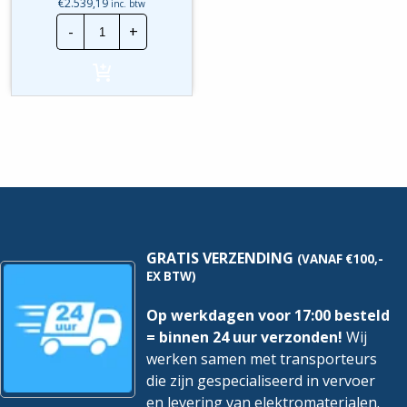
€
2.539,19
inc. btw
Dimplex
-
+
Warmtepompboiler
A+
Edel
200
air
|
200Ltr
-
1900W
hoeveelheid
GRATIS VERZENDING
(VANAF €100,-
EX BTW)
Op werkdagen voor 17:00 besteld
= binnen 24 uur verzonden!
Wij
werken samen met transporteurs
die zijn gespecialiseerd in vervoer
en levering van elektromaterialen.